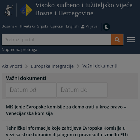
Visoko sudbeno i tužiteljsko vijeće
Bosne i Hercegovine
Bosanski
Hrvatski
Srpski
Српски
English
Prijava
Napredna pretraga
Važni dokumenti
Aktivnosti
Europske integracije
Važni dokumenti
Navigate
Navigate
Mišljenje Evropske komisije za demokratiju kroz pravo –
forward
forward
Venecijanska komisija
to
to
interact
interact
with
with
Tehničke informacije koje zahtijeva Evropska Komisija u
the
the
vezi sa struktuiranim dijalogom o pravosuđu između EU i