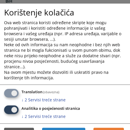
BiH
calendar
calendar
and
and
Korištenje kolačića
select
select
Sporazum o stabilizaciji i pridruživanju
a
a
Ova web stranica koristi određene skripte koje mogu
date.
date.
pohranjivati i koristiti određene informacije iz vašeg
Press
Press
browsera i vašeg uređaja (npr. IP adresa uređaja, varijable o
sesiji unutar browsera, ...).
the
the
Neke od ovih informacija su nam neophodne i bez njih web
question
question
stranica ne bi mogla fukcionisati u svom punom obimu, dok
mark
mark
neke nisu prijeko neophodne a služe za dodatne stvari (npr.
key
key
procjenu nivoa posjećenosti, budućeg usavršavanja
to
to
stranice...).
get
get
Na ovom mjestu možete dozvoliti ili uskratiti pravo na
the
the
korištenje tih informacija.
keyboard
keyboard
shortcuts
shortcuts
Translation
(obavezna)
for
for
↓
2
Servisi treće strane
changing
changing
Analitika o posjećenosti stranica
dates.
dates.
↓
2
Servisi treće strane