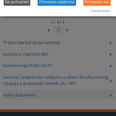
Ne prihvatam
Prihvatam odabrane
Prihvatam sve
Pokreće Klaro!
1 - 3 / 3
1
Preporuke Europske komisije
Izvješća o napretku BiH
Konferencije EUSR i VSTV
Sastanci, preporuke i zaključci u okviru Strukturiranog
dijaloga o pravosuđu između EU i BiH
Važni dokumenti