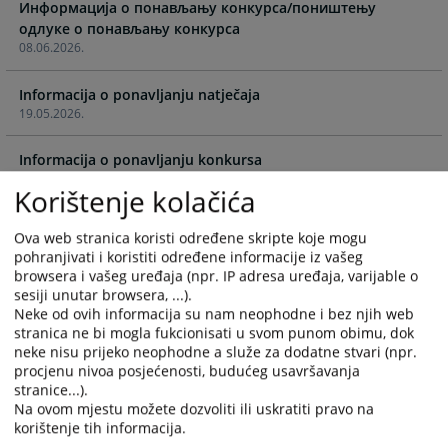
and
and
Информација о понављању конкурса/поништењу
select
select
одлуке о понављању конкурса
08.06.2026.
a
a
date.
date.
Informacija o ponavljanju natječaja
Press
Press
19.05.2026.
the
the
question
question
Informacija o ponavljanju konkursa
mark
mark
17.04.2026.
key
key
Korištenje kolačića
to
to
Informacija o ponavljanju konkursa
get
get
Ova web stranica koristi određene skripte koje mogu
02.04.2026.
the
the
pohranjivati i koristiti određene informacije iz vašeg
keyboard
keyboard
browsera i vašeg uređaja (npr. IP adresa uređaja, varijable o
Informacija o ponavljanju konkursa za četiri pozicije suca
shortcuts
shortcuts
sesiji unutar browsera, ...).
Kantonalnog suda u Sarajevu i četiri pozicije suca
Neke od ovih informacija su nam neophodne i bez njih web
for
for
stranica ne bi mogla fukcionisati u svom punom obimu, dok
Okružnog suda u Banja Luci
changing
changing
neke nisu prijeko neophodne a služe za dodatne stvari (npr.
13.03.2026.
dates.
dates.
procjenu nivoa posjećenosti, budućeg usavršavanja
stranice...).
Informacija o ponavljanju konkursa
Na ovom mjestu možete dozvoliti ili uskratiti pravo na
17.02.2026.
korištenje tih informacija.