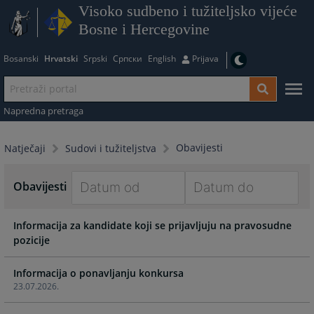
Visoko sudbeno i tužiteljsko vijeće
Bosne i Hercegovine
Bosanski
Hrvatski
Srpski
Српски
English
Prijava
Napredna pretraga
Obavijesti
Natječaji
Sudovi i tužiteljstva
Obavijesti
Navigate
Navigate
Informacija za kandidate koji se prijavljuju na pravosudne
forward
forward
pozicije
to
to
interact
interact
with
with
Informacija o ponavljanju konkursa
23.07.2026.
the
the
calendar
calendar