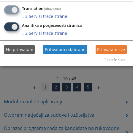
Obavijest o objavi natječaja za odabir kandidata za
Translation
(obavezna)
nominaciju za suca Međunarodnog kaznenog suda.
↓
2
Servisi treće strane
22.01.2026.
Analitika o posjećenosti stranica
Informacija o ponavljanju konkursa
↓
2
Servisi treće strane
31.12.2025.
Ne prihvatam
Prihvatam odabrane
Prihvatam sve
Pokreće Klaro!
1 - 10 / 43
1
2
3
4
5
Modul za online apliciranje
Otvoreni natječaji za sudove i tužiteljstva
Obrazac programa rada za kandidate na rukovodne