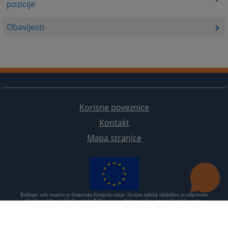
pozicije
Obavijesti
Korisne poveznice
Kontakt
Mapa stranice
Redizajn web stranice je finansirala Evropska unija. Za njen sadržaj isključivo je odgovorno
Visoko sudsko i tužilačko vijeće BiH i ona ne odražava nužno stavove Evropske unije.