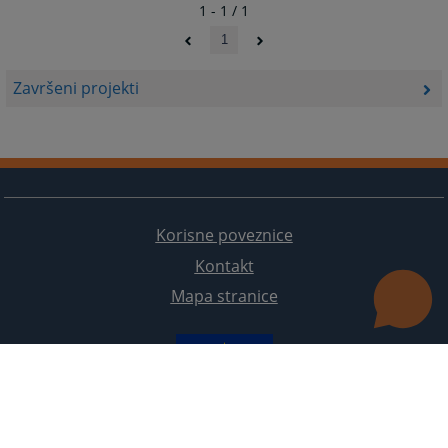
1 - 1 / 1
1
Završeni projekti
Korisne poveznice
Kontakt
Mapa stranice
Redizajn web stranice je finansirala Evropska unija. Za njen sadržaj isključivo je odgovorno
Visoko sudsko i tužilačko vijeće BiH i ona ne odražava nužno stavove Evropske unije.