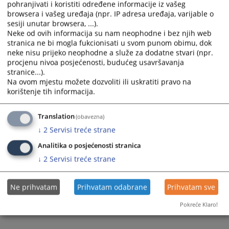
the
the
pohranjivati i koristiti određene informacije iz vašeg
browsera i vašeg uređaja (npr. IP adresa uređaja, varijable o
calendar
calendar
sesiji unutar browsera, ...).
and
and
Neke od ovih informacija su nam neophodne i bez njih web
select
select
stranica ne bi mogla fukcionisati u svom punom obimu, dok
a
a
neke nisu prijeko neophodne a služe za dodatne stvari (npr.
date.
date.
procjenu nivoa posjećenosti, budućeg usavršavanja
Press
Press
stranice...).
Na ovom mjestu možete dozvoliti ili uskratiti pravo na
the
the
korištenje tih informacija.
question
question
mark
mark
key
key
Translation
(obavezna)
to
to
↓
2
Servisi treće strane
get
get
Analitika o posjećenosti stranica
the
the
↓
2
Servisi treće strane
keyboard
keyboard
shortcuts
shortcuts
for
for
Ne prihvatam
Prihvatam odabrane
Prihvatam sve
changing
changing
Pokreće Klaro!
dates.
dates.