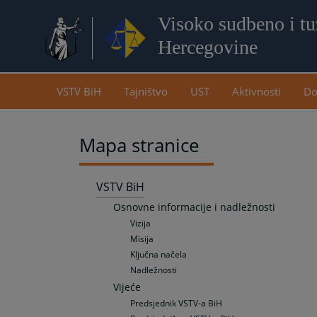
Visoko sudbeno i tuž
Hercegovine
VSTV BiH
Tajništvo
UST
Aktivnosti
Do
Mapa stranice
VSTV BiH
Osnovne informacije i nadležnosti
Vizija
Misija
Ključna načela
Nadležnosti
Vijeće
Predsjednik VSTV-a BiH