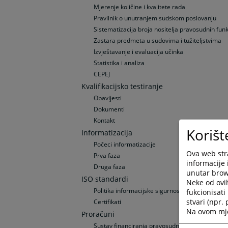
Mjerenje količine i kvalitete rada
Pravilnik o unutranjem sudskom poslovanju
Sistematizacija broja nositelja pravosudnih funk
Zastara predmeta u sudovima i tužiteljstvima
Izvještavanje i evaluacija učinka
Statistika i analiza
CEPEJ
Kvalifikacijsko testiranje
Obavijesti
Dokumenti
Kontakt
Korišt
Informatizacija
Počeci informatizacije
Ova web stra
Prva faza
informacije 
Druga faza
unutar brows
ISO standardi
Neke od ovi
Politika informacijske sigurnosti i upravljanje
fukcionisat
stvari (npr.
Certifikati
Na ovom mjes
Proračuni
Sustav financiranja pravosudnih institucija