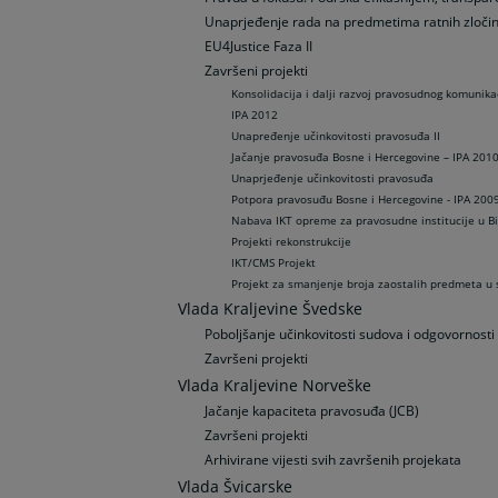
Unaprјeđenje rada na predmetima ratnih zločin
EU4Justice Faza II
Završeni projekti
Konsolidacija i dalji razvoj pravosudnog komunikac
IPA 2012
Unapređenje učinkovitosti pravosuđa II
Jačanje pravosuđa Bosne i Hercegovine – IPA 201
Unaprjeđenje učinkovitosti pravosuđa
Potpora pravosuđu Bosne i Hercegovine - IPA 200
Nabava IKT opreme za pravosudne institucije u Bi
Projekti rekonstrukcije
IKT/CMS Projekt
Projekt za smanjenje broja zaostalih predmeta u
Vlada Kraljevine Švedske
Poboljšanje učinkovitosti sudova i odgovornosti s
Završeni projekti
Vlada Kraljevine Norveške
Jačanje kapaciteta pravosuđa (JCB)
Završeni projekti
Arhivirane vijesti svih završenih projekata
Vlada Švicarske