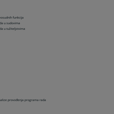
vosudnih funkcija
rada u sudovima
da u tužiteljstvima
nalize provođenja programa rada