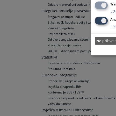
Tra
Odobreni proračuni sudova i tužiteljstava
Integritet nositelja pravosudnih funkcija
↓
2
Stegovni postupci i odluke
Ana
Etika i etički kodeksi sudija i tužitelja
↓
2
Planovi integriteta
Povjerenik za etiku
Odluke o angažovanju stranih stručnjaka
Ne prihva
Povjerljivo savjetovanje
Odluke u disciplinskim postupcima - (Arhiva)
Statistika
Izvješća o radu sudova i tužiteljstava
Struktura kriminala
Europske integracije
Preporuke Europske komisije
Izvješća o napretku BiH
Konferencije EUSR i VSTV
Sastanci, preporuke i zaključci u okviru Strukt
Važni dokumenti
Izvješća o imovini i interesima
Izvješća o imovini i interesima 2025