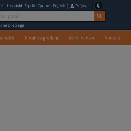
ski
Hrvatski
Srpski
Српски
English
Prijava
dna pretraga
žaj
javnošću
Kutak za građane
Javne nabave
Kontakt