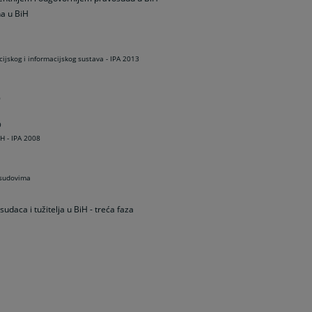
a u BiH
ijskog i informacijskog sustava - IPA 2013
0
9
H - IPA 2008
 sudovima
udaca i tužitelja u BiH - treća faza