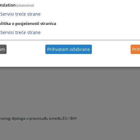
nslation
(obavezna)
Servisi treće strane
litika o posjećenosti stranica
Servisi treće strane
tam
Prihvatam odabrane
Pri
uriranog dijaloga o pravosuđu između EU i BiH