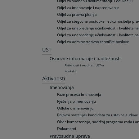
Odjel za sudbenu dokumentaciju i edukaciju
Odjel za imenovanje i napredovanje
Odjel za pravna pitanja
Odjel za stegovne postupke i etiku nositelja pra
Odjel za unapređenje učinkovitosti i kvalitete 
Odjel za unapređenje učinkovitosti i kvalitete ra
Odjel za administrativno-tehničke poslove
UST
Osnovne informacije i nadležnosti
Aktivnosti i rezultati UST-a
Kontakt
Aktivnosti
Imenovanja
Faze procesa imenovanja
Rješenja o imenovanju
Odluke o imenovanju
Prijavni materijali kandidata za ustavne sudove
Okvir kompetencija, sadržaj programa rada i a
Dokumenti
Pravosudna uprava