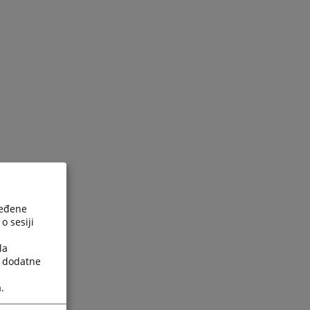
ređene
o sesiji
la
a dodatne
.