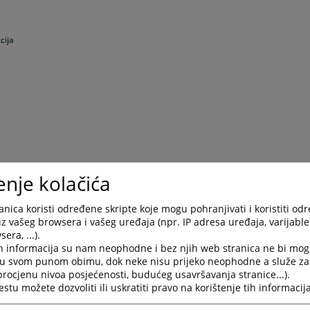
cija
enje kolačića
nica koristi određene skripte koje mogu pohranjivati i koristiti od
iz vašeg browsera i vašeg uređaja (npr. IP adresa uređaja, varijable 
era, ...).
h informacija su nam neophodne i bez njih web stranica ne bi mog
 IKT uslugama u VSTV-u Bosne i Hercegovine
i u svom punom obimu, dok neke nisu prijeko neophodne a služe z
 procjenu nivoa posjećenosti, budućeg usavršavanja stranice...).
tu možete dozvoliti ili uskratiti pravo na korištenje tih informacija