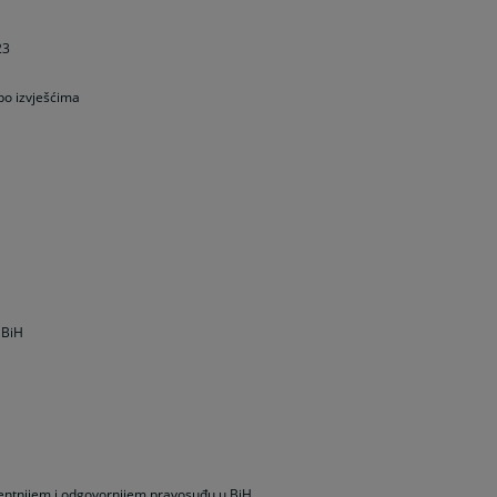
23
po izvješćima
 BiH
rentnijem i odgovornijem pravosuđu u BiH