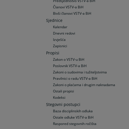
Predsjedništvo VSTV-a BiH
Članovi VSTV-a BiH
Bivši članovi VSTV-a BiH
Sjednice
Kalendar
Dnevni redovi
Izvješća
Zapisnici
Propisi
Zakon o VSTV-u BiH
Poslovnik VSTV-a BiH
Zakoni o sudovima i tužiteljstvima
Pravilnici o radu VSTV-a BiH
Zakoni o plaćama i drugim naknadama
Ostali propisi
Kodeksi
Stegovni postupci
Baza disciplinskih odluka
Ostale odluke VSTV-a BiH
Raspored stegovnih ročišta