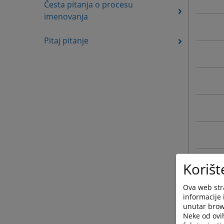
Česta pitanja o procesu
imenovanja
Pitaj pitanje
Korišt
Ova web stra
informacije 
unutar brows
Neke od ovi