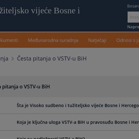
Bosan
iteljsko vijeće Bosne i
Idi
na
Napre
sadr
kumenti
Međunarodna suradnja
Natječaji
Odnosi s 
Česta pitanja o VSTV-u BiH
anja
 pitanja o VSTV-u BiH
Šta je Visoko sudbeno i tužiteljsko vijeće Bosne i Herceg
Koja je ključna uloga VSTV-a BiH u pravosuđu Bosne i He
Koje su nadležnosti VSTV-a BiH?