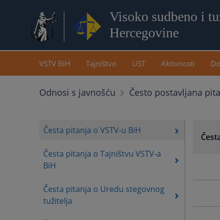
Visoko sudbeno i tuž
Hercegovine
VSTV BiH
Tajništvo
UST
Aktivnosti
Do
Odnosi s javnošću
Često postavljana pit
Česta pitanja o VSTV-u BiH
Česta
Česta pitanja o Tajništvu VSTV-a
BiH
Česta pitanja o Uredu stegovnog
tužitelja