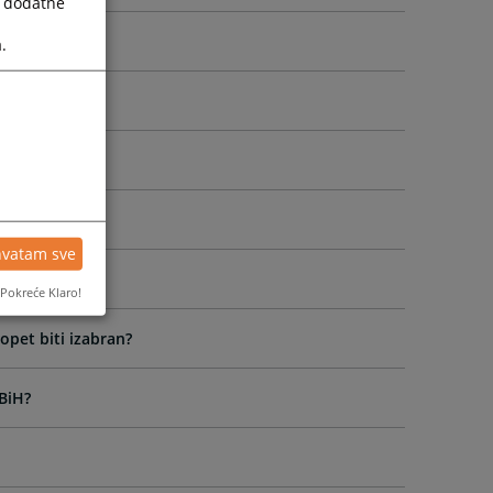
a dodatne
ti?
.
hvatam sve
Pokreće Klaro!
opet biti izabran?
BiH?