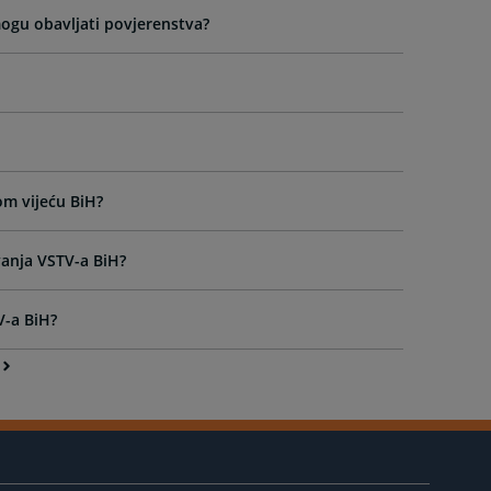
mogu obavljati povjerenstva?
om vijeću BiH?
vanja VSTV-a BiH?
V-a BiH?