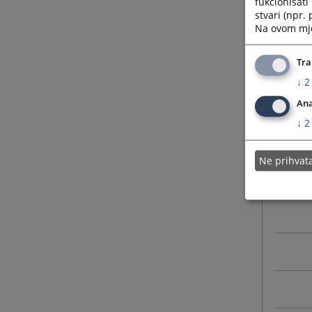
fukcionisat
stvari (npr.
Na ovom mjes
Tra
↓
2
Ana
↓
2
Ne prihva