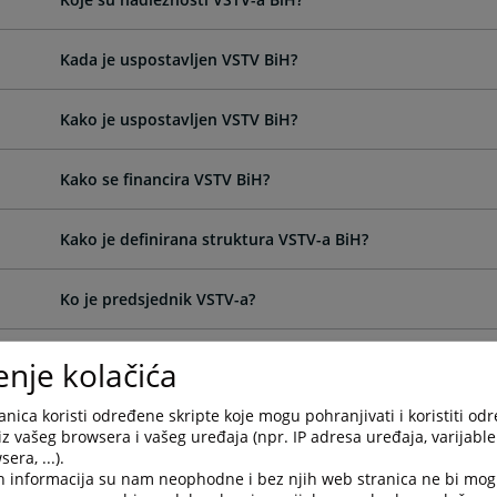
Kada je uspostavljen VSTV BiH?
Kako je uspostavljen VSTV BiH?
Kako se financira VSTV BiH?
Kako je definirana struktura VSTV-a BiH?
Ko je predsjednik VSTV-a?
Ko su dopredsjednici VSTV-a?
enje kolačića
nica koristi određene skripte koje mogu pohranjivati i koristiti od
Kako se biraju predsjednik i dopredsjednici VSTV-a BiH?
iz vašeg browsera i vašeg uređaja (npr. IP adresa uređaja, varijable 
era, ...).
h informacija su nam neophodne i bez njih web stranica ne bi mog
Koliko traje mandat predsjednika VSTV-a BiH?