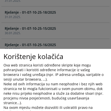
31.01.2025.
the
the
calendar
calendar
Rješenje - 01-07-10-25-18/2025
and
and
31.01.2025.
select
select
a
a
Rješenje - 01-07-10-25-15/2025
date.
date.
30.01.2025.
Press
Press
the
the
Rješenje - 01-07-10-25-16/2025
question
question
30.01.2025.
mark
mark
Korištenje kolačića
key
key
Rješenje - 01-07-10-25-12/2025
to
to
Ova web stranica koristi određene skripte koje mogu
27.01.2025.
get
get
pohranjivati i koristiti određene informacije iz vašeg
the
the
browsera i vašeg uređaja (npr. IP adresa uređaja, varijable o
Rješenje - 01-07-10-25-5/2025
keyboard
keyboard
sesiji unutar browsera, ...).
15.01.2025.
shortcuts
shortcuts
Neke od ovih informacija su nam neophodne i bez njih web
stranica ne bi mogla fukcionisati u svom punom obimu, dok
for
for
neke nisu prijeko neophodne a služe za dodatne stvari (npr.
Rješenje - 01-07-10-25-2/2025
changing
changing
procjenu nivoa posjećenosti, budućeg usavršavanja
07.01.2025.
dates.
dates.
stranice...).
Na ovom mjestu možete dozvoliti ili uskratiti pravo na
Rješenje - 01-07-10-51-296/2024