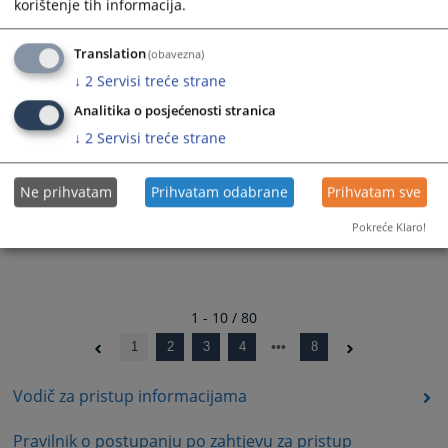
korištenje tih informacija.
30.12.2024.
Translation
(obavezna)
Rješenje - 01-07-10-51-295/2024
27.12.2024.
↓
2
Servisi treće strane
Analitika o posjećenosti stranica
↓
2
Servisi treće strane
Ne prihvatam
Prihvatam odabrane
Prihvatam sve
Pokreće Klaro!
1 - 10 / 80
1
2
3
4
8
Vodič za pristup informacijama
Pravilnik o postupanju po zahtjevu za pristup