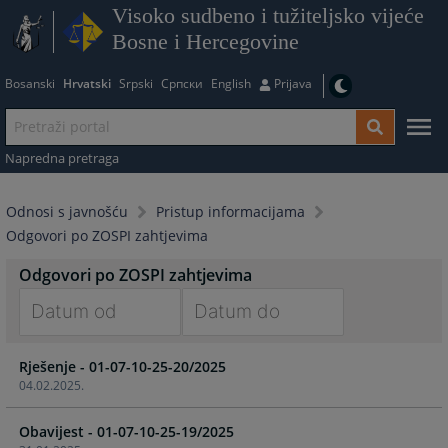
Visoko sudbeno i tužiteljsko vijeće
Bosne i Hercegovine
Bosanski
Hrvatski
Srpski
Српски
English
Prijava
Napredna pretraga
Odnosi s javnošću
Pristup informacijama
Odgovori po ZOSPI zahtjevima
Odgovori po ZOSPI zahtjevima
Navigate
Navigate
Rješenje - 01-07-10-25-20/2025
forward
forward
04.02.2025.
to
to
interact
interact
Obavijest - 01-07-10-25-19/2025
with
with