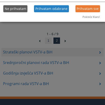
Ne prihvatam
Prihvatam odabrane
Prihvatam sve
Pokreće Klaro!
1 - 6 / 9
1
2
Strateški planovi VSTV-a BiH
Srednjoročni planovi rada VSTV-a BiH
Godišnja izvješća VSTV-a BiH
Programi rada VSTV-a BiH