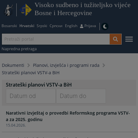
Visoko sudbeno i tužiteljsko vijeće
Bosne i Hercegovine
Bosanski
Hrvatski
Srpski
Српски
English
Prijava
Napredna pretraga
Dokumenti
Planovi, izvješća i programi rada
Strateški planovi VSTV-a BiH
Strateški planovi VSTV-a BiH
Navigate
Navigate
Narativni izvještaj o provedbi Reformskog programa VSTV-
forward
forward
a za 2025. godinu
to
to
15.04.2026.
interact
interact
with
with