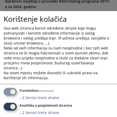
Narativni izvještaj o provedbi Reformskog programa VSTV-
the
the
a za 2024. godinu
calendar
calendar
04.06.2025.
and
and
Korištenje kolačića
select
select
Plan provedbe Reformskog programa VSTV-a BiH za
a
a
Ova web stranica koristi određene skripte koje mogu
razdoblje 2024. – 2026. godine
date.
date.
pohranjivati i koristiti određene informacije iz vašeg
30.01.2025.
Press
Press
browsera i vašeg uređaja (npr. IP adresa uređaja, varijable o
the
the
sesiji unutar browsera, ...).
Reformski program VSTV-a BiH za period 2024.- 2026.
question
question
Neke od ovih informacija su nam neophodne i bez njih web
godine
stranica ne bi mogla fukcionisati u svom punom obimu, dok
mark
mark
neke nisu prijeko neophodne a služe za dodatne stvari (npr.
key
key
procjenu nivoa posjećenosti, budućeg usavršavanja
Reformski program VSTV-a BiH za period 2021.- 2023.
to
to
stranice...).
godine
get
get
Na ovom mjestu možete dozvoliti ili uskratiti pravo na
the
the
korištenje tih informacija.
keyboard
keyboard
Strateški plan VSTV-a BiH za period 2014. - 2018.
25.09.2014.
shortcuts
shortcuts
Translation
(obavezna)
for
for
↓
2
Servisi treće strane
changing
changing
dates.
dates.
Analitika o posjećenosti stranica
↓
2
Servisi treće strane