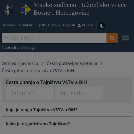
Visoko sudbeno i tužiteljsko vijeće
Bosne i Hercegovine
Bosanski
Hrvatski
Srpski
Српски
English
Prijava
Napredna pretraga
Odnosi s javnošću
Često postavljana pitanja
Česta pitanja o Tajništvu VSTV-a BiH
Česta pitanja o Tajništvu VSTV-a BiH
Navigate
Navigate
Koja je uloga Tajništva VSTV-a BiH?
forward
forward
to
to
interact
interact
Kako je organizirano Tajništvo?
with
with