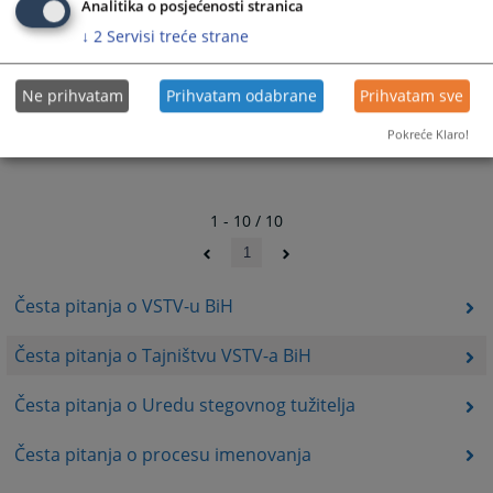
Analitika o posjećenosti stranica
↓
2
Servisi treće strane
Ne prihvatam
Prihvatam odabrane
Prihvatam sve
Pokreće Klaro!
1 - 10 / 10
1
Česta pitanja o VSTV-u BiH
Česta pitanja o Tajništvu VSTV-a BiH
Česta pitanja o Uredu stegovnog tužitelja
Česta pitanja o procesu imenovanja