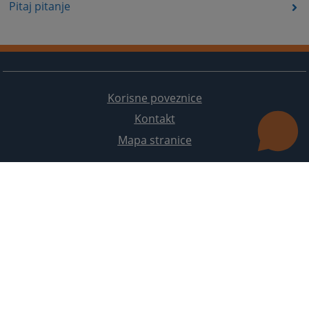
Pitaj pitanje
Korisne poveznice
Kontakt
Mapa stranice
Redizajn web stranice je finansirala Evropska unija. Za njen sadržaj isključivo je odgovorno
Visoko sudsko i tužilačko vijeće BiH i ona ne odražava nužno stavove Evropske unije.
© 2021
Visoko sudbeno i tužiteljsko vijeće