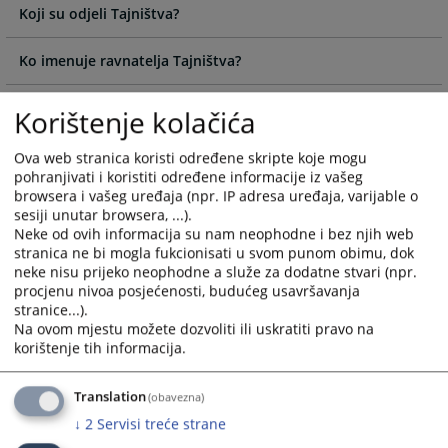
the
the
Koji su odjeli Tajništva?
calendar
calendar
and
and
Ko imenuje ravnatelja Tajništva?
select
select
a
a
Koja je ključna uloga ravnatelja Tajništva?
Korištenje kolačića
date.
date.
Press
Press
Da li ravnatelj Tajništva može prisustvovati sjednicama
Ova web stranica koristi određene skripte koje mogu
the
the
Vijeća?
pohranjivati i koristiti određene informacije iz vašeg
question
question
browsera i vašeg uređaja (npr. IP adresa uređaja, varijable o
mark
mark
sesiji unutar browsera, ...).
Da li direktor Sekretarijata ima pravo glasa na sjednicama
key
key
Neke od ovih informacija su nam neophodne i bez njih web
Vijeća?
to
to
stranica ne bi mogla fukcionisati u svom punom obimu, dok
get
get
neke nisu prijeko neophodne a služe za dodatne stvari (npr.
procjenu nivoa posjećenosti, budućeg usavršavanja
the
the
Koliko zaposlenika ima Tajništvo VSTV-a BiH?
stranice...).
keyboard
keyboard
Na ovom mjestu možete dozvoliti ili uskratiti pravo na
shortcuts
shortcuts
Kako su regulirana imenovanja u Tajništvu VSTV-a BiH?
korištenje tih informacija.
for
for
changing
changing
Ko odlučuje o plaćama zaposlenika Tajništva VSTV-a BiH?
Translation
(obavezna)
dates.
dates.
↓
2
Servisi treće strane