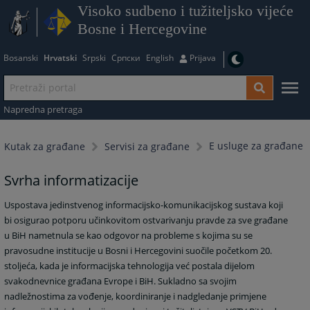
Visoko sudbeno i tužiteljsko vijeće
Bosne i Hercegovine
Bosanski
Hrvatski
Srpski
Српски
English
Prijava
Napredna pretraga
E usluge za građane
Kutak za građane
Servisi za građane
Svrha informatizacije
Uspostava jedinstvenog informacijsko-komunikacijskog sustava koji
bi osigurao potporu učinkovitom ostvarivanju pravde za sve građane
u BiH nametnula se kao odgovor na probleme s kojima su se
pravosudne institucije u Bosni i Hercegovini suočile početkom 20.
stoljeća, kada je informacijska tehnologija već postala dijelom
svakodnevnice građana Evrope i BiH. Sukladno sa svojim
nadležnostima za vođenje, koordiniranje i nadgledanje primjene