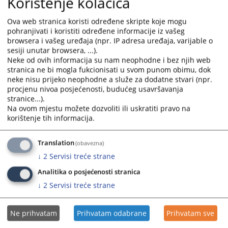
Korištenje kolačića
Potvrde o nevođenju kaznenog postupka
Imenik pravosudnih institucija
Ova web stranica koristi određene skripte koje mogu
Imenik sudskih vještaka i tumača
pohranjivati i koristiti određene informacije iz vašeg
Imenik odvjetnika
browsera i vašeg uređaja (npr. IP adresa uređaja, varijable o
sesiji unutar browsera, ...).
Registri poslovnih subjekata u BiH
Neke od ovih informacija su nam neophodne i bez njih web
stranica ne bi mogla fukcionisati u svom punom obimu, dok
Sve aktivnosti imaju za cilj unaprijediti rad pravosuđa, osigurati bolje i
neke nisu prijeko neophodne a služe za dodatne stvari (npr.
kvalitetnije elektroničke komunikacije s pravosuđem.
procjenu nivoa posjećenosti, budućeg usavršavanja
stranice...).
727
PREGLEDA
Na ovom mjestu možete dozvoliti ili uskratiti pravo na
korištenje tih informacija.
Translation
(obavezna)
↓
2
Servisi treće strane
Analitika o posjećenosti stranica
↓
2
Servisi treće strane
Ne prihvatam
Prihvatam odabrane
Prihvatam sve