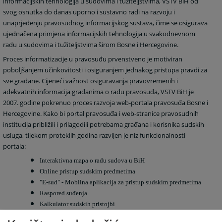
informacijskih tehnologija u sudovima i tužiteljstvima, VSTV BiH od
svog osnutka do danas uporno i sustavno radi na razvoju i
unaprjeđenju pravosudnog informacijskog sustava, čime se osigurava
ujednačena primjena informacijskih tehnologija u svakodnevnom
radu u sudovima i tužiteljstvima širom Bosne i Hercegovine.
Proces informatizacije u pravosuđu prvenstveno je motiviran
poboljšanjem učinkovitosti i osiguranjem jednakog pristupa pravdi za
sve građane. Cijeneći važnost osiguravanja pravovremenih i
adekvatnih informacija građanima o radu pravosuđa, VSTV BiH je
2007. godine pokrenuo proces razvoja web-portala pravosuđa Bosne i
Hercegovine. Kako bi portal pravosuđa i web-stranice pravosudnih
institucija približili i prilagodili potrebama građana i korisnika sudskih
usluga, tijekom proteklih godina razvijen je niz funkcionalnosti
portala:
Interaktivna mapa o radu sudova u BiH
Online pristup sudskim predmetima
"E-sud" - Mobilna aplikacija za pristup sudskim predmetima
Raspored suđenja
Kalkulator sudskih pristojbi
Kalkulator troškova sudskih postupaka