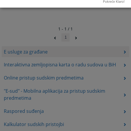
Pokreće Klaro!
1 - 1 / 1
1
E usluge za građane
Interaktivna zemljopisna karta o radu sudova u BiH
Online pristup sudskim predmetima
"E-sud" - Mobilna aplikacija za pristup sudskim
predmetima
Raspored suđenja
Kalkulator sudskih pristojbi