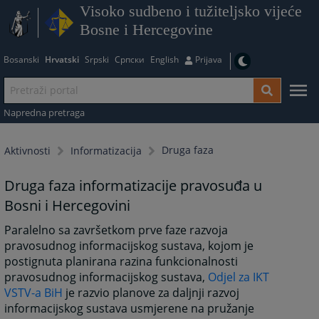
Visoko sudbeno i tužiteljsko vijeće
Bosne i Hercegovine
Bosanski
Hrvatski
Srpski
Српски
English
Prijava
Napredna pretraga
Druga faza
Aktivnosti
Informatizacija
Druga faza informatizacije pravosuđa u
Bosni i Hercegovini
Paralelno sa završetkom prve faze razvoja
pravosudnog informacijskog sustava, kojom je
postignuta planirana razina funkcionalnosti
pravosudnog informacijskog sustava,
Odjel za IKT
VSTV-a BiH
je razvio planove za daljnji razvoj
informacijskog sustava usmjerene na pružanje