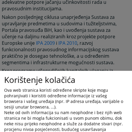
adekvatne potpore jačanju učinkovitosti rada u
pravosudnim institucijama.
Nakon posljednjeg ciklusa unaprjeđenja Sustava za
upravljanje predmetima u sudovima i tužiteljstvima,
Portala pravosuđa BiH, kao i uvođenja sustava za
učenje na daljinu realiziranih kroz projekte potpore
Europske unije
IPA 2009
i
IPA 2010
, razvoj
funkcionalnosti pravosudnog informacijskog sustava
praktično je dosegao tehnološke, a u određenim
segmentima i infrastrukturne mogućnosti sustava.
Kroz programe višegodišnjih kapitalnih ulaganja iz
Korištenje kolačića
proračuna Bosne i Hercegovine, kao i Instrument za
pretpristupnu pomoći Europske unije, VSTV BiH
osigurao je sredstva neophodna za obnovu zastarjelih
Ova web stranica koristi određene skripte koje mogu
pohranjivati i koristiti određene informacije iz vašeg
računala, nabavu dovoljnog broja softverskih licenci,
browsera i vašeg uređaja (npr. IP adresa uređaja, varijable o
kao i druge sustavne infrastrukture.
sesiji unutar browsera, ...).
Početkom 2014. godine, VSTV BiH je kroz projekt
Neke od ovih informacija su nam neophodne i bez njih web
„Konsolidacija i dalji razvoj pravosudnog
stranica ne bi mogla fukcionisati u svom punom obimu, dok
neke nisu prijeko neophodne a služe za dodatne stvari (npr.
komunikacijskog i informacijskog sustava“
(IPA 2012)
procjenu nivoa posjećenosti, budućeg usavršavanja
započeo proces razvoja nove verzije najvažnijeg