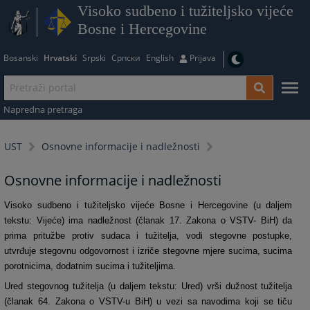
Visoko sudbeno i tužiteljsko vijeće
Bosne i Hercegovine
Bosanski
Hrvatski
Srpski
Српски
English
Prijava
Napredna pretraga
UST
Osnovne informacije i nadležnosti
Osnovne informacije i nadležnosti
Visoko sudbeno i tužiteljsko vijeće Bosne i Hercegovine (u daljem
tekstu: Vijeće) ima nadležnost (članak 17. Zakona o VSTV- BiH) da
prima pritužbe protiv sudaca i tužitelja, vodi stegovne postupke,
utvrđuje stegovnu odgovornost i izriče stegovne mjere sucima, sucima
porotnicima, dodatnim sucima i tužiteljima.
Ured stegovnog tužitelja (u daljem tekstu: Ured) vrši dužnost tužitelja
(članak 64. Zakona o VSTV-u BiH) u vezi sa navodima koji se tiču