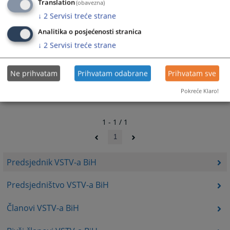
Translation
(obavezna)
↓
2
Servisi treće strane
Analitika o posjećenosti stranica
↓
2
Servisi treće strane
Ne prihvatam
Prihvatam odabrane
Prihvatam sve
Pokreće Klaro!
1 - 1 / 1
1
Predsjednik VSTV-a BiH
Predsjedništvo VSTV-a BiH
Članovi VSTV-a BiH