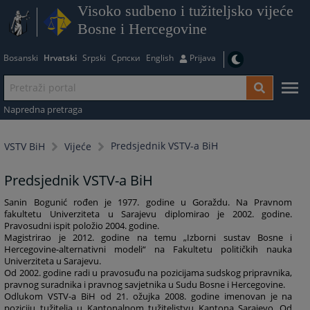
Visoko sudbeno i tužiteljsko vijeće
Bosne i Hercegovine
Bosanski
Hrvatski
Srpski
Српски
English
Prijava
Napredna pretraga
Predsjednik VSTV-a BiH
VSTV BiH
Vijeće
Predsjednik VSTV-a BiH
Sanin Bogunić rođen je 1977. godine u Goraždu. Na Pravnom
fakultetu Univerziteta u Sarajevu diplomirao je 2002. godine.
Pravosudni ispit položio 2004. godine.
Magistrirao je 2012. godine na temu „Izborni sustav Bosne i
Hercegovine-alternativni modeli“ na Fakultetu političkih nauka
Univerziteta u Sarajevu.
Od 2002. godine radi u pravosuđu na pozicijama sudskog pripravnika,
pravnog suradnika i pravnog savjetnika u Sudu Bosne i Hercegovine.
Odlukom VSTV-a BiH od 21. ožujka 2008. godine imenovan je na
poziciju tužitelja u Kantonalnom tužiteljstvu Kantona Sarajevo. Od