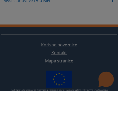
Bivši članovi VSTV-a BiH
Korisne poveznice
Kontakt
Mapa stranice
Redizajn web stranice je finansirala Evropska unija. Za njen sadržaj isključivo je odgovorno
Visoko sudsko i tužilačko vijeće BiH i ona ne odražava nužno stavove Evropske unije.