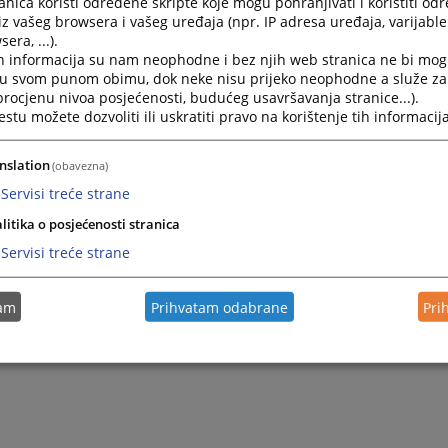
nica koristi određene skripte koje mogu pohranjivati i koristiti od
iz vašeg browsera i vašeg uređaja (npr. IP adresa uređaja, varijable 
era, ...).
Pravilnik o postupku ocjenjivanja rada nosialca pravosudni
h informacija su nam neophodne i bez njih web stranica ne bi mog
i u svom punom obimu, dok neke nisu prijeko neophodne a služe z
Kriteriji za ocjenjivanje rada nosilaca pravosudnih funkci
 procjenu nivoa posjećenosti, budućeg usavršavanja stranice...).
tu možete dozvoliti ili uskratiti pravo na korištenje tih informacija
(„Službeni glasnik BiH“, broj 90/24)
nslation
(obavezna)
Upustva za primjenu kriterija za ocjenjivanje rada nosila
Bosni i Hercegovini
Servisi treće strane
litika o posjećenosti stranica
Preporuke tužilaštvima za određivanje potrebnog broja 
Servisi treće strane
Sporazum o prenošenju određenih odgovornosti entiteta
tam
Prihvatam odabrane
Pri