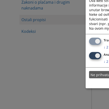
Ova web stra
Zakoni o plaćama i drugim
informacije 
naknadama
unutar brows
Neke od ovi
fukcionisat
Ostali propisi
stvari (npr.
Na ovom mjes
Kodeksi
Tra
↓
2
Ana
↓
2
Ne prihva