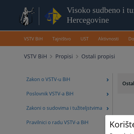
Visoko sudbeno i tuž
Hercegovine
VSTV BiH
Tajništvo
UST
Aktivnosti
Do
Ostali propisi
VSTV BiH
Propisi
Zakon o VSTV-u BiH
Ostal
Poslovnik VSTV-a BiH
Zakoni o sudovima i tužiteljstvima
Korišt
Pravilnici o radu VSTV-a BiH