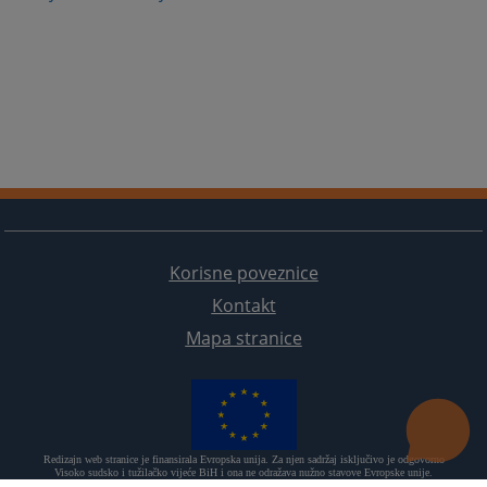
Korisne poveznice
Kontakt
Mapa stranice
Redizajn web stranice je finansirala Evropska unija. Za njen sadržaj isključivo je odgovorno
Visoko sudsko i tužilačko vijeće BiH i ona ne odražava nužno stavove Evropske unije.