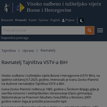
Visoko sudbeno i tužiteljsko vijeće
Bosne i Hercegovine
Bosanski
Hrvatski
Srpski
Српски
English
Prijava
Napredna pretraga
Ravnatelj
Tajništvo
Uprava
Ravnatelj Tajništva VSTV-a BiH
Visoko sudbeno i tužiteljsko vijeće Bosne i Hercegovine (VSTV BiH), na
sjednici održanoj 9.7.2025. godine, imenovalo je Ivanu Zovko-Planinić
na dužnost ravnateljice Tajništva VSTV-a BiH.
Ivana Zovko-Planinić rođena je 1983. godine u Širokom Brijegu gdje je
završila osnovno i srednjoškolsko obrazovanje (Opću gimnaziju).
Diplomirala je na Pravnom fakultetu Sveučilišta u Mostaru 2007.
godine nakon čega je položila pravosudni ispit.
Svoja prva profesionalna iskustva stekla je u privatnom sektoru, gdje