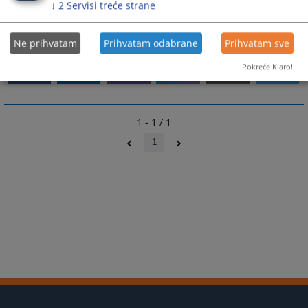
↓
2
Servisi treće strane
438
PREGLEDA
Ne prihvatam
Prihvatam odabrane
Prihvatam sve
Pokreće Klaro!
1 - 1 / 1
1