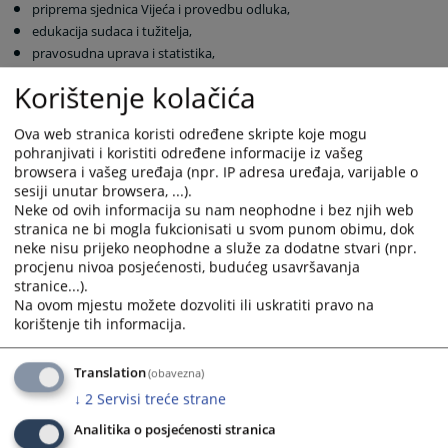
priprema sjednica Vijeća i provedbu odluka,
edukacija sudaca i tužitelja,
pravosudna uprava i statistika,
informacijska i komunikacijska tehnologija,
Korištenje kolačića
proračuni pravosudnih institucija,
projekti reforme pravosuđa.
Ova web stranica koristi određene skripte koje mogu
pohranjivati i koristiti određene informacije iz vašeg
Tajništvo Vijeća ima ravnatelja i zamjenika ravnatelja, koji su
browsera i vašeg uređaja (npr. IP adresa uređaja, varijable o
odgovorni Vijeću. Ravnatelja i zamjenika ravnatelja imenuje i
sesiji unutar browsera, ...).
razrješava Vijeće u skladu sa odredbama Zakona o državnoj službi u
Neke od ovih informacija su nam neophodne i bez njih web
institucijama Bosne i Hercegovine. Mandat ravnatelja i mandat
stranica ne bi mogla fukcionisati u svom punom obimu, dok
zamjenika ravnatelja ograničen je na period od četiri godine. Mandat
neke nisu prijeko neophodne a služe za dodatne stvari (npr.
ravnatelja i zamjenika ravnatelja može se produžiti svake četiri godine.
procjenu nivoa posjećenosti, budućeg usavršavanja
stranice...).
Ravnatelj je odgovoran za sveukupno obavljanje stručnih, financijskih
Na ovom mjestu možete dozvoliti ili uskratiti pravo na
i administrativnih poslova Tajništva, za izvršenje proračuna kojeg
korištenje tih informacija.
usvaja Vijeće, kao i za ostale poslove o kojima odluči Vijeće.
Zamjenik ravnatelja je odgovoran za nadzor nad pripremom sjednica
Translation
(obavezna)
Vijeća i nadzor nad provedbom odluka Vijeća, kao i za ostale poslove o
↓
2
Servisi treće strane
kojima odluči Vijeće. Zamjenik ravnatelja zamjenjuje ravnatelja u
Analitika o posjećenosti stranica
njegovom odsustvu.