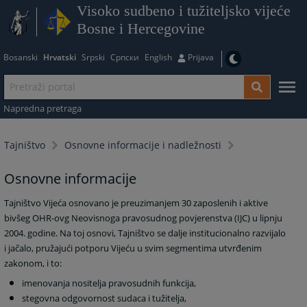
Visoko sudbeno i tužiteljsko vijeće
Bosne i Hercegovine
Bosanski
Hrvatski
Srpski
Српски
English
Prijava
Napredna pretraga
Tajništvo
Osnovne informacije i nadležnosti
Osnovne informacije
Tajništvo Vijeća osnovano je preuzimanjem 30 zaposlenih i aktive
bivšeg OHR-ovg Neovisnoga pravosudnog povjerenstva (IJC) u lipnju
2004. godine. Na toj osnovi, Tajništvo se dalje institucionalno razvijalo
i jačalo, pružajući potporu Vijeću u svim segmentima utvrđenim
zakonom, i to:
imenovanja nositelja pravosudnih funkcija,
stegovna odgovornost sudaca i tužitelja,