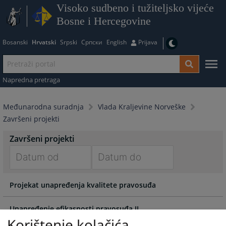
Visoko sudbeno i tužiteljsko vijeće
Bosne i Hercegovine
Bosanski
Hrvatski
Srpski
Српски
English
Prijava
Napredna pretraga
Međunarodna suradnja
Vlada Kraljevine Norveške
Završeni projekti
Završeni projekti
Navigate
Navigate
Projekat unapređenja kvalitete pravosuđa
forward
forward
to
to
interact
interact
Unapređenje efikasnosti pravosuđa II
with
with
Korištenje kolačića