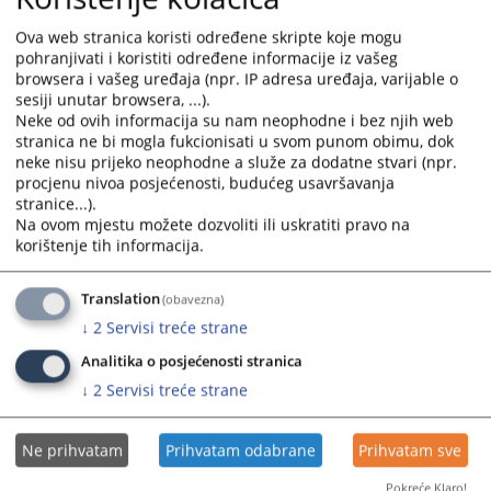
the
the
Projekat za smanjenje broja zaostalih predmeta u
calendar
calendar
Ova web stranica koristi određene skripte koje mogu
sudovima
and
and
pohranjivati i koristiti određene informacije iz vašeg
browsera i vašeg uređaja (npr. IP adresa uređaja, varijable o
select
select
Projekti rekonstrukcije
sesiji unutar browsera, ...).
a
a
Neke od ovih informacija su nam neophodne i bez njih web
date.
date.
stranica ne bi mogla fukcionisati u svom punom obimu, dok
Press
Press
neke nisu prijeko neophodne a služe za dodatne stvari (npr.
the
the
procjenu nivoa posjećenosti, budućeg usavršavanja
question
question
stranice...).
Na ovom mjestu možete dozvoliti ili uskratiti pravo na
mark
mark
korištenje tih informacija.
key
key
to
to
get
get
Translation
(obavezna)
the
the
↓
2
Servisi treće strane
keyboard
keyboard
Analitika o posjećenosti stranica
shortcuts
shortcuts
↓
2
Servisi treće strane
for
for
changing
changing
dates.
dates.
Ne prihvatam
Prihvatam odabrane
Prihvatam sve
Pokreće Klaro!