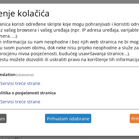
istracija
(video upute)
enje kolačića
java na natječaj
(video upute)
aćenje natječajnih procedura
(video upute)
nica koristi određene skripte koje mogu pohranjivati i koristiti od
iz vašeg browsera i vašeg uređaja (npr. IP adresa uređaja, varijable 
 osnovnih radnji koje će korisnik moći izvršiti na privatnom 
era, ...).
java na otvorene pozicije,
h informacija su nam neophodne i bez njih web stranica ne bi mog
gled svih svojih prijava,
i u svom punom obimu, dok neke nisu prijeko neophodne a služe z
 procjenu nivoa posjećenosti, budućeg usavršavanja stranice...).
d u rezultate ostvarene na kvalifikacijskim testiranjima,
tu možete dozvoliti ili uskratiti pravo na korištenje tih informacija
id u rezultate ostvarene na pismenim testiranjima,
gled informacija o terminima i lokacijama kvalifikacijskih i 
.
nslation
(obavezna)
Servisi treće strane
lanja prijave korisnici će putem elektroničke pošte dobit
litika o posjećenosti stranica
im se prijava vodi u elektroničkoj pisarni.
Servisi treće strane
javu problema u korištenju Modula i eventualna dodatna p
obratite putem e-maila
vstv.imenovanja@pravosudje.ba
.
tam
Prihvatam odabrane
Pri
stav za slanje i primanje prijava će olakšati i ubrzati proce
e pozicije jer kandidatima olakšava popunjavanje i slanje 
iH skraćuje vrijeme potrebno za njihovu obradu i sm