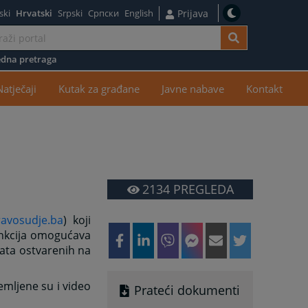
ski
Hrvatski
Srpski
Српски
English
Prijava
dna pretraga
žaj
Natječaji
Kutak za građane
Javne nabave
Kontakt
2134
PREGLEDA
ravosudje.ba
) koji
funkcija omogućava
tata ostvarenih na
emljene su i video
Prateći dokumenti