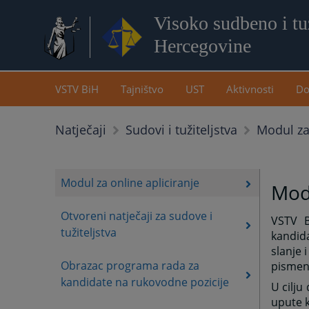
Visoko sudbeno i tuž
Hercegovine
VSTV BiH
Tajništvo
UST
Aktivnosti
Do
Modul za 
Natječaji
Sudovi i tužiteljstva
Modul za online apliciranje
Modu
Otvoreni natječaji za sudove i
VSTV B
tužiteljstva
kandida
slanje 
Obrazac programa rada za
pismeni
kandidate na rukovodne pozicije
U cilju
upute k