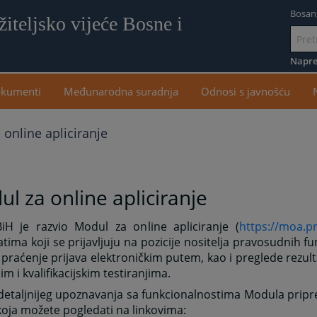
Bosan
iteljsko vijeće Bosne i
Idi
na
Napre
sadr
kumenti
Međunarodna suradnja
Odnosi s javnošću
online apliciranje
l za online apliciranje
iH je razvio Modul za online apliciranje (
https://moa.p
tima koji se prijavljuju na pozicije nositelja pravosudnih 
i praćenje prijava elektroničkim putem, kao i preglede rezul
m i kvalifikacijskim testiranjima.
 detaljnijeg upoznavanja sa funkcionalnostima Modula pripr
oja možete pogledati na linkovima: