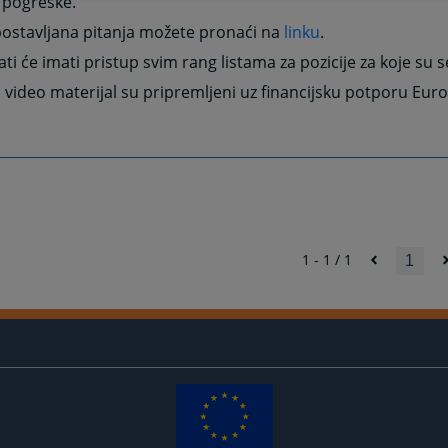
 pogreške.
postavljana pitanja možete pronaći na
linku
.
ti će imati pristup svim rang listama za pozicije za koje su se
 video materijal su pripremljeni uz financijsku potporu Euro
1 - 1 / 1
1