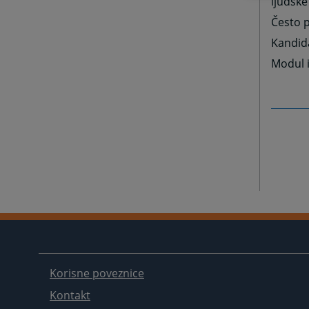
ljudske
Često 
Kandida
Modul i
Korisne poveznice
Kontakt