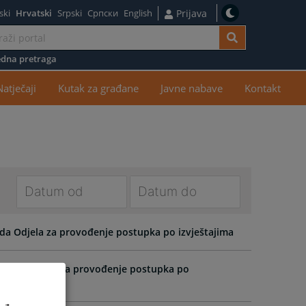
ski
Hrvatski
Srpski
Српски
English
Prijava
dna pretraga
žaj
Natječaji
Kutak za građane
Javne nabave
Kontakt
Navigate
Navigate
forward
forward
rada Odjela za provođenje postupka po izvještajima
to
to
interact
interact
nje rada Odjela za provođenje postupka po
with
with
the
the
calendar
calendar