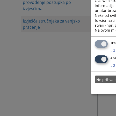
Ova web stra
provođenje postupka po
05.12.
informacije 
izvješćima
unutar brows
Neke od ovi
fukcionisat
Izvješća stručnjaka za vanjsko
05.12.
stvari (npr.
praćenje
Na ovom mjes
23.10.
Tra
↓
2
23.10.
Ana
↓
2
Ne prihva