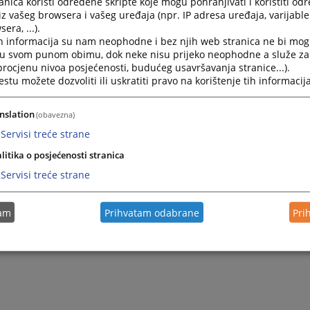
nica koristi određene skripte koje mogu pohranjivati i koristiti od
2025.
Osvrt VSTV-a BiH na Treći periodični izvještaj stručnjaka
iz vašeg browsera i vašeg uređaja (npr. IP adresa uređaja, varijable 
era, ...).
postupka po izvještajima
h informacija su nam neophodne i bez njih web stranica ne bi mog
i u svom punom obimu, dok neke nisu prijeko neophodne a služe z
2025.
Treći periodični izvještaj stručnjaka za vanjsko praćenje
 procjenu nivoa posjećenosti, budućeg usavršavanja stranice...).
tu možete dozvoliti ili uskratiti pravo na korištenje tih informacija
2025.
Drugi periodični izvještaj stručnjaka za vanjsko praćenj
nslation
(obavezna)
izvještajima
Servisi treće strane
2025.
Prvi periodični izvještaj stručnjaka za vanjsko praćenje 
litika o posjećenosti stranica
Servisi treće strane
tam
Prihvatam odabrane
Pri