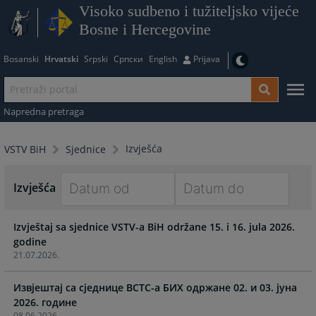
Visoko sudbeno i tužiteljsko vijeće
Bosne i Hercegovine
Bosanski
Hrvatski
Srpski
Српски
English
Prijava
Napredna pretraga
Izvješća
VSTV BiH
Sjednice
Izvješća
Navigate
Navigate
Izvještaj sa sjednice VSTV-a BiH održane 15. i 16. jula 2026.
forward
forward
godine
to
to
21.07.2026.
interact
interact
with
with
Извјештај са сједнице ВСТС-a БИХ одржане 02. и 03. јунa
the
the
calendar
calendar
08.06.2026.