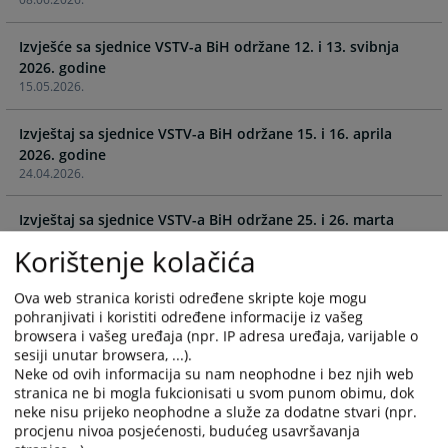
and
and
select
select
Izvješće sa sjednice VSTV-a BiH održane 12. i 13. svibnja
a
a
2026. godine
date.
date.
15.05.2026.
Press
Press
the
the
Izvještaj sa sjednice VSTV-a BiH održane 15. i 16. aprila
question
question
2026. godine
mark
mark
24.04.2026.
key
key
to
to
Izvještaj sa sjednice VSTV-a BiH održane 25. i 26. marta
get
get
2026. godine
the
the
Korištenje kolačića
08.04.2026.
keyboard
keyboard
shortcuts
shortcuts
Ova web stranica koristi određene skripte koje mogu
Izvješće sa sjednice VSTV-a BiH održane 4. i 5. ožujka 2026.
for
for
pohranjivati i koristiti određene informacije iz vašeg
browsera i vašeg uređaja (npr. IP adresa uređaja, varijable o
changing
changing
12.03.2026.
sesiji unutar browsera, ...).
dates.
dates.
Neke od ovih informacija su nam neophodne i bez njih web
stranica ne bi mogla fukcionisati u svom punom obimu, dok
Izvještaj sa sjednice VSTV-a BiH održane 11. i 12. februara
neke nisu prijeko neophodne a služe za dodatne stvari (npr.
2026. godine
procjenu nivoa posjećenosti, budućeg usavršavanja