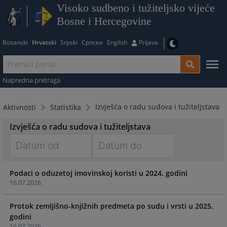
Visoko sudbeno i tužiteljsko vijeće
Bosne i Hercegovine
Bosanski
Hrvatski
Srpski
Српски
English
Prijava
Napredna pretraga
Izvješća o radu sudova i tužiteljstava
Aktivnosti
Statistika
Izvješća o radu sudova i tužiteljstava
Navigate
Navigate
Podaci o oduzetoj imovinskoj koristi u 2024. godini
forward
forward
16.07.2026.
to
to
interact
interact
Protok zemljišno-knjižnih predmeta po sudu i vrsti u 2025.
with
with
godini
the
the
16.07.2026.