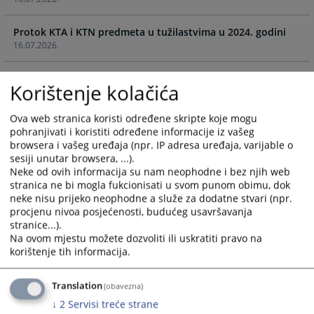
calendar
calendar
and
and
Protok KTA i KTN predmeta u tužilastvima u 2024. godini
select
select
16.07.2026.
a
a
date.
date.
Protok komunalnih predmeta po sudu i vrsti u 2024. godini
Press
Press
Korištenje kolačića
16.07.2026.
the
the
question
question
Ova web stranica koristi određene skripte koje mogu
Protok zemljišno-knjižnih predmeta po sudu i vrsti u 2024.
mark
mark
pohranjivati i koristiti određene informacije iz vašeg
godini
key
key
browsera i vašeg uređaja (npr. IP adresa uređaja, varijable o
16.07.2026.
to
to
sesiji unutar browsera, ...).
Neke od ovih informacija su nam neophodne i bez njih web
get
get
Protok predmeta registracije po sudu i vrsti u 2025. godini
stranica ne bi mogla fukcionisati u svom punom obimu, dok
the
the
neke nisu prijeko neophodne a služe za dodatne stvari (npr.
16.07.2026.
keyboard
keyboard
procjenu nivoa posjećenosti, budućeg usavršavanja
shortcuts
shortcuts
stranice...).
Podaci o oduzetoj imovinskoj koristi u 2025. godini
for
for
Na ovom mjestu možete dozvoliti ili uskratiti pravo na
16.07.2026.
changing
changing
korištenje tih informacija.
dates.
dates.
Protok KTA i KTN predmeta u tužilastvima u 2025. godini
Translation
(obavezna)
16.07.2026.
↓
2
Servisi treće strane