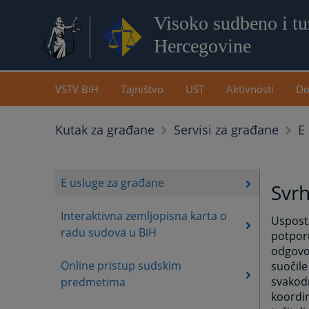
Visoko sudbeno i tuž
Hercegovine
VSTV BiH
Tajništvo
UST
Aktivnosti
Do
E
Kutak za građane
Servisi za građane
E usluge za građane
Svrh
Interaktivna zemljopisna karta o
Usposta
radu sudova u BiH
potpor
odgovor
Online pristup sudskim
suočile
svakodn
predmetima
koordin