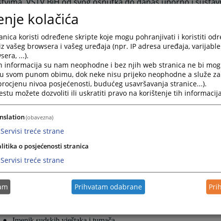
jstvima, VSTV BiH od svog osnutka do danas uporno i sustav
 i unaprjeđenju pravosudnog informacijskog sustava, čime 
enje kolačića
čena primjena informacijskih tehnologija u svakodnevnom 
jstvima širom Bosne i Hercegovine.
nica koristi određene skripte koje mogu pohranjivati i koristiti od
iz vašeg browsera i vašeg uređaja (npr. IP adresa uređaja, varijable 
 informatizacije u pravosuđu prvenstveno je motiviran pob
era, ...).
itosti i osiguranjem jednakog pristupa pravdi za sve građane
h informacija su nam neophodne i bez njih web stranica ne bi mog
t osiguravanja pravovremenih i adekvatnih informacija gra
i u svom punom obimu, dok neke nisu prijeko neophodne a služe z
uđa, VSTV BiH je 2007. godine pokrenuo proces razvoja web
 procjenu nivoa posjećenosti, budućeg usavršavanja stranice...).
đa Bosne i Hercegovine. Kako bi portal pravosuđa i web-st
tu možete dozvoliti ili uskratiti pravo na korištenje tih informacija
dnih institucija približili i prilagodili potrebama građana i 
 tijekom proteklih godina razvijen je niz funkcionalnosti port
nslation
(obavezna)
Interaktivna mapa o radu sudova u BiH
Servisi treće strane
Online pristup sudskim predmetima
litika o posjećenosti stranica
"E-sud" - Mobilna aplikacija za pristup sudskim predmetima
Servisi treće strane
Raspored suđenja
Kalkulator sudskih pristojbi
tam
Prihvatam odabrane
Pri
Kalkulator troškova sudskih postupaka
Potvrde o nevođenju kaznenog postupka
Imenik pravosudnih institucija
Imenik sudskih vještaka i tumača