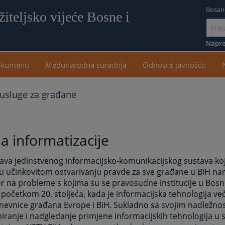
Bosan
iteljsko vijeće Bosne i
Idi
na
Napre
sadr
kumenti
Međunarodna suradnja
Odnosi s javnošću
 usluge za građane
a informatizacije
va jedinstvenog informacijsko-komunikacijskog sustava koj
u učinkovitom ostvarivanju pravde za sve građane u BiH na
 na probleme s kojima su se pravosudne institucije u Bosni
 početkom 20. stoljeća, kada je informacijska tehnologija ve
evnice građana Evrope i BiH. Sukladno sa svojim nadležnos
iranje i nadgledanje primjene informacijskih tehnologija u 