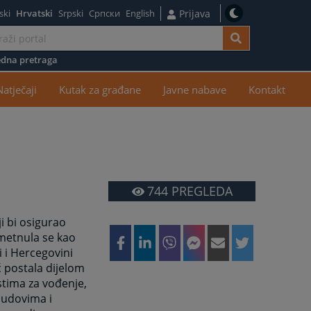
ski
Hrvatski
Srpski
Српски
English
Prijava
dna pretraga
žaj
Natječaji
Kutak za građane
Javne nabave
Kontakt
744
PREGLEDA
i bi osigurao
metnula se kao
 i Hercegovini
ć postala dijelom
tima za vođenje,
sudovima i