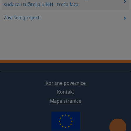
sudaca i tužitelja u BiH - treća faza
Završeni projekti
Korisne poveznice
Kontakt
Mapa stranice