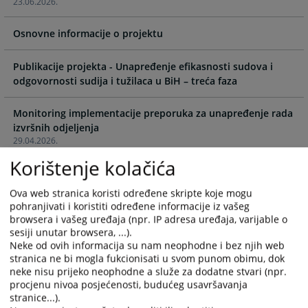
23.06.2026.
interact
interact
with
with
Osnovne informacije o projektu
the
the
calendar
calendar
and
and
Publikacije projekta - Unapređenje efikasnosti sudova i
select
select
odgovornosti sudija i tužilaca u BiH – treća faza
a
a
date.
date.
Monitoring implementacije preporuka za unapređenje rada
Press
Press
izvršnih odjeljenja
the
the
29.04.2026.
question
question
Korištenje kolačića
mark
mark
Učenje kroz praksu: Održana specijalizirana edukacija za
key
key
pripravnike iz krivične oblasti
Ova web stranica koristi određene skripte koje mogu
18.02.2026.
to
to
pohranjivati i koristiti određene informacije iz vašeg
get
get
browsera i vašeg uređaja (npr. IP adresa uređaja, varijable o
the
the
sesiji unutar browsera, ...).
Unaprjeđenje učinkovitosti ovršnih postupaka u sudovima
Neke od ovih informacija su nam neophodne i bez njih web
keyboard
keyboard
stranica ne bi mogla fukcionisati u svom punom obimu, dok
22.12.2025.
shortcuts
shortcuts
neke nisu prijeko neophodne a služe za dodatne stvari (npr.
for
for
procjenu nivoa posjećenosti, budućeg usavršavanja
Ravnatelj Švedske agencije za izvršenje i veleposlanica
changing
changing
stranice...).
Kraljevine Švedske u BiH u posjetu VSTV-u BiH: Jačanje
dates.
dates.