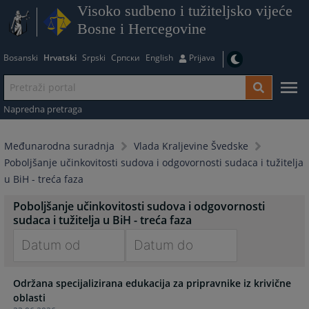
Visoko sudbeno i tužiteljsko vijeće
Bosne i Hercegovine
Bosanski
Hrvatski
Srpski
Српски
English
Prijava
Napredna pretraga
Međunarodna suradnja
Vlada Kraljevine Švedske
Poboljšanje učinkovitosti sudova i odgovornosti sudaca i tužitelja
u BiH - treća faza
Poboljšanje učinkovitosti sudova i odgovornosti
sudaca i tužitelja u BiH - treća faza
Navigate
Navigate
Održana specijalizirana edukacija za pripravnike iz krivične
forward
forward
oblasti
to
to