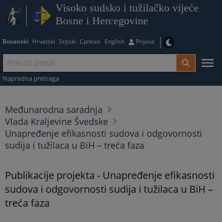
Visoko sudsko i tužilačko vijeće
Bosne i Hercegovine
Bosanski
Hrvatski
Srpski
Српски
English
Prijava
Napredna pretraga
Međunarodna saradnja
Vlada Kraljevine Švedske
Unapređenje efikasnosti sudova i odgovornosti
sudija i tužilaca u BiH – treća faza
Publikacije projekta - Unapređenje efikasnosti
sudova i odgovornosti sudija i tužilaca u BiH –
treća faza