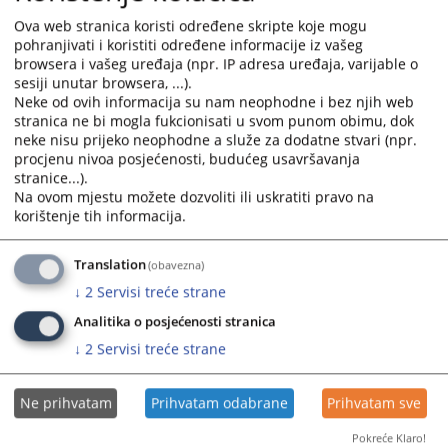
Ova web stranica koristi određene skripte koje mogu
Šta vidite - predrasude i stereotipi - BOS
pohranjivati i koristiti određene informacije iz vašeg
browsera i vašeg uređaja (npr. IP adresa uređaja, varijable o
Što vidite - predrasude i stereotipi - HRV
sesiji unutar browsera, ...).
Šta vidite - predrasude i stereotipi - SRP
Neke od ovih informacija su nam neophodne i bez njih web
What do you see - prejudices and stereotypes - ENG
stranica ne bi mogla fukcionisati u svom punom obimu, dok
neke nisu prijeko neophodne a služe za dodatne stvari (npr.
procjenu nivoa posjećenosti, budućeg usavršavanja
Uputstvo za korištenje dopunjenog šifrarnika CMS sistema
stranice...).
za postupke diskriminacije - BOS
Na ovom mjestu možete dozvoliti ili uskratiti pravo na
Uputstvo za korištenje dopunjenog šifrarnika CMS sistema
korištenje tih informacija.
za postupke diskriminacije - CRO
Uputstvo za korištenje dopunjenog šifrarnika CMS sistema
Translation
(obavezna)
za postupke diskriminacije - SRP
↓
2
Servisi treće strane
Komunikacija s medijima i korištenje komunikacijskih alata ⁄
Analitika o posjećenosti stranica
kontrolna lista - BOS
↓
2
Servisi treće strane
Komunikacija s medijima i korištenje komunikacijskih alata ⁄
kontrolna lista - CRO
Komunikacija s medijima i korišćenje komunikacionih alata ⁄
Ne prihvatam
Prihvatam odabrane
Prihvatam sve
kontrolna lista - SRP
Pokreće Klaro!
Communication with the media and the use of