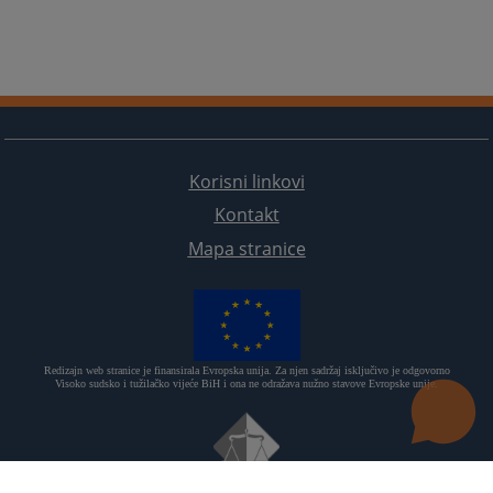
Korisni linkovi
Kontakt
Mapa stranice
Redizajn web stranice je finansirala Evropska unija. Za njen sadržaj isključivo je odgovorno
Visoko sudsko i tužilačko vijeće BiH i ona ne odražava nužno stavove Evropske unije.