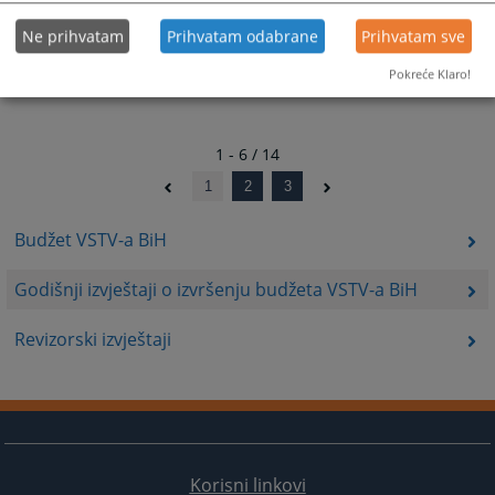
Ne prihvatam
Prihvatam odabrane
Prihvatam sve
Pokreće Klaro!
1 - 6 / 14
1
2
3
Budžet VSTV-a BiH
Godišnji izvještaji o izvršenju budžeta VSTV-a BiH
Revizorski izvještaji
Korisni linkovi