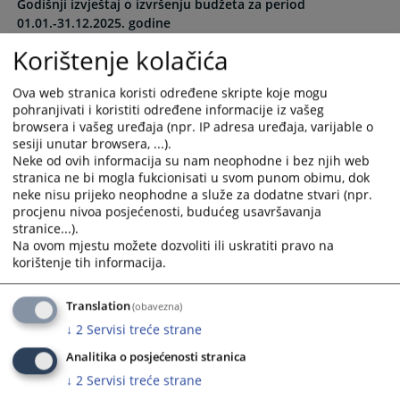
Godišnji izvještaj o izvršenju budžeta za period
the
the
01.01.-31.12.2025. godine
calendar
calendar
12.06.2026.
and
and
Korištenje kolačića
select
select
Korekcija Godišnjeg izvještaja za period 01.01.-31.12.2024.
a
a
Ova web stranica koristi određene skripte koje mogu
13.06.2025.
date.
date.
pohranjivati i koristiti određene informacije iz vašeg
Press
Press
browsera i vašeg uređaja (npr. IP adresa uređaja, varijable o
Godišnji izvještaj o izvršenju budžeta za period
sesiji unutar browsera, ...).
the
the
01.01.-31.12.2024. godine
Neke od ovih informacija su nam neophodne i bez njih web
question
question
13.06.2025.
stranica ne bi mogla fukcionisati u svom punom obimu, dok
mark
mark
neke nisu prijeko neophodne a služe za dodatne stvari (npr.
key
key
procjenu nivoa posjećenosti, budućeg usavršavanja
Godišnji izvještaj o izvršenju budžeta za period
to
to
stranice...).
01.01.-31.12.2023. godine
get
get
Na ovom mjestu možete dozvoliti ili uskratiti pravo na
31.05.2024.
the
the
korištenje tih informacija.
keyboard
keyboard
Godišnji izvještaj o izvršenju budžeta za period
shortcuts
shortcuts
Translation
(obavezna)
01.01.-31.12.2022. godine
for
for
↓
2
Servisi treće strane
30.06.2023.
changing
changing
Analitika o posjećenosti stranica
dates.
dates.
↓
2
Servisi treće strane