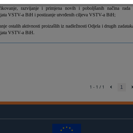
ifikovanje, razvijanje i primjena novih i poboljšanih načina rada
ijata VSTV-a BiH i postizanje utvrđenih ciljeva VSTV-a BiH;
anje ostalih aktivnosti proizašlih iz nadležnosti Odjela i drugih zadata
ijata VSTV-a BiH.
1 - 1 / 1
1