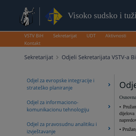
Visoko sudsko i tuž
VSTV BiH
Sekretarijat
UDT
Aktivnosti
Kontakt
Sekretarijat
Odjeli Sekretarijata VSTV-a B
Odjel za evropske integracije i
Odje
strateško planiranje
Osnovna 
Odjel za informaciono-
• Pružan
komunikacionu tehnologiju
dijelov
napredov
Odjel za pravosudnu analitiku i
• Pružan
izvještavanje