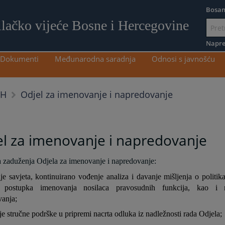
Bosan
ilačko vijeće Bosne i Hercegovine
Idi
na
Napre
sadržaj
Dokumenti
Međunarodna saradnja
Odnosi s javnošću
Odjel za imenovanje i napredovanje
iH
l za imenovanje i napredovanje
zaduženja Odjela za imenovanje i napredovanje:
je savjeta, kontinuirano vođenje analiza i davanje mišljenja o politik
a postupka imenovanja nosilaca pravosudnih funkcija, kao i n
anja;
je stručne podrške u pripremi nacrta odluka iz nadležnosti rada Odjela;