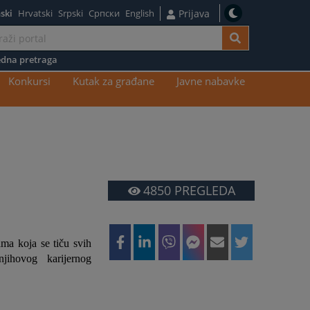
ski
Hrvatski
Srpski
Српски
English
Prijava
dna pretraga
Konkursi
Kutak za građane
Javne nabavke
4850
PREGLEDA
ama koja se tiču svih
jihovog karijernog