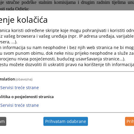
nje stručne podrške stalnim komisijama i drugim radnim tijelima u
sti rada Odjela;
enje kolačića
nje stručne, tehničke i administrativne podrške u vezi sa svim oblastim
nih funkcija u skladu s propisanim postupcima;
nica koristi određene skripte koje mogu pohranjivati i koristiti od
encija prijavnih materijala kandidata potrebnih za postupke ime
iz vašeg browsera i vašeg uređaja (npr. IP adresa uređaja, varijable 
anje u pravosudnoj službi;
era, ...).
h informacija su nam neophodne i bez njih web stranica ne bi mog
e evidencija o statusu osoba imenovanih na poziciju sudija, tužilaca i st
i u svom punom obimu, dok neke nisu prijeko neophodne a služe z
nje službene evidencije u vezi s pokrenutim sudskim postupcima u 
 procjenu nivoa posjećenosti, budućeg usavršavanja stranice...).
tu možete dozvoliti ili uskratiti pravo na korištenje tih informacija
 sudske prakse u vezi s tim;
je podrške u pripremi nacrta odgovora u sporovima pokrenutim protiv
nslation
(obavezna)
 pravosudnih funkcija;
Servisi treće strane
je registra ličnih dosijea sudija i tužilaca potrebnih za postupke i
anje u pravosudnoj službi;
litika o posjećenosti stranica
je, ažuriranje i upravljanje podacima u postojećim bazama podataka,
Servisi treće strane
za IKT, učestvovanje u analizi i osmišljavanju aplikativnih rješen
i procesa neophodnih za podršku radu Odjela;
tam
Prihvatam odabrane
Pri
vovanje u postupcima srednjoročnog planiranja, godišnjeg progra
avanja u VSTV-u BiH;