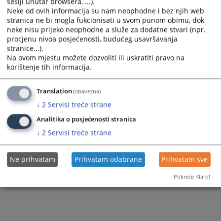
sesiji unutar browsera, ...).
Neke od ovih informacija su nam neophodne i bez njih web
stranica ne bi mogla fukcionisati u svom punom obimu, dok
neke nisu prijeko neophodne a služe za dodatne stvari (npr.
procjenu nivoa posjećenosti, budućeg usavršavanja
stranice...).
Trenutno nema vijesti
Na ovom mjestu možete dozvoliti ili uskratiti pravo na
korištenje tih informacija.
Translation
(obavezna)
↓
2
Servisi treće strane
Analitika o posjećenosti stranica
↓
2
Servisi treće strane
Ne prihvatam
Prihvatam odabrane
Prihvatam sve
Pokreće Klaro!