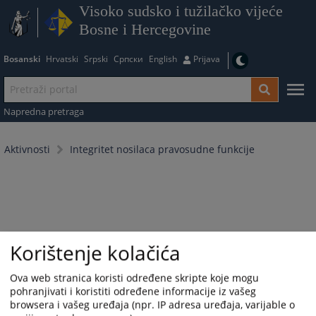
Visoko sudsko i tužilačko vijeće
Bosne i Hercegovine
Bosanski
Hrvatski
Srpski
Српски
English
Prijava
Napredna pretraga
Aktivnosti
Integritet nosilaca pravosudne funkcije
Korištenje kolačića
Ova web stranica koristi određene skripte koje mogu
pohranjivati i koristiti određene informacije iz vašeg
browsera i vašeg uređaja (npr. IP adresa uređaja, varijable o