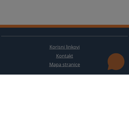
Korisni linkovi
Kontakt
Mapa stranice
Redizajn web stranice je finansirala Evropska unija. Za njen sadržaj isključivo je odgovorno
Visoko sudsko i tužilačko vijeće BiH i ona ne odražava nužno stavove Evropske unije.