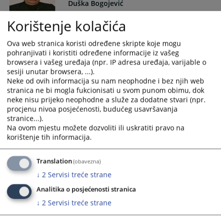
Duška Bogojević
Korištenje kolačića
advokat, član VSTV BiH; izabrana od Advokatske komore RS;
mandat 07.2023.-07.2027.
Ova web stranica koristi određene skripte koje mogu
pohranjivati i koristiti određene informacije iz vašeg
(Mr. Duška Bogojević advokat iz Banja Luke izabrana je za
browsera i vašeg uređaja (npr. IP adresa uređaja, varijable o
člana VSTV BiH ispred Advokatske komore RS umjesto
sesiji unutar browsera, ...).
advokata Jadranke Ivanović kojoj je mandat istekao u junu
Neke od ovih informacija su nam neophodne i bez njih web
2019. godine. Advokatska komora RS iskazala je povjerenje
stranica ne bi mogla fukcionisati u svom punom obimu, dok
advokatici Bogojević ponovo je izabravši za članicu VSTV-a
neke nisu prijeko neophodne a služe za dodatne stvari (npr.
BiH u julu 2023. godine.)
procjenu nivoa posjećenosti, budućeg usavršavanja
stranice...).
Na ovom mjestu možete dozvoliti ili uskratiti pravo na
korištenje tih informacija.
Davor Martinović
Translation
(obavezna)
↓
2
Servisi treće strane
advokat, advokatsko društvo Martinović i partneri; član VSTV-
a BiH izabran od strane Vijeća ministara BiH; I mandat:
Analitika o posjećenosti stranica
01.2021. – 01-2025.; II mandat: 01.2025. – 01.2029.
↓
2
Servisi treće strane
(Dr.sc. Davor Martinović zamijenio je Moniku Mijić, v.d.
zastupnika Vijeća ministara BiH pred Evropskim sudom za