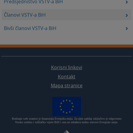
Predsjedništvo VSTV-a BiH
Članovi VSTV-a BiH
Bivši članovi VSTV-a BiH
Korisni linkovi
Kontakt
Mapa stranice
Redizajn web stranice je finansirala Evropska unija. Za njen sadržaj isključivo je odgovorno
Visoko sudsko i tužilačko vijeće BiH i ona ne odražava nužno stavove Evropske unije.