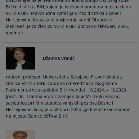
BiH, zamijenila je Selima Karamehića, sudiju Osnovog suda
Brčko distrikta BiH, kojem je istekao mandat na mjesto člana
VSTV-a BiH. Pravosudna komisija Brčko distrikta Bosne i
Hercegovine iskazala je povjerenje sudiji Obradović
izabraviši je za članicu VSTV-a BiH ponovo u februaru 2025.
godine.)
Džamna Vranić
redovni profesor, Univerzitet u Sarajevu, Pravni fakultet;
članica VSTV-a BiH; izabrana od Predstavničkog doma
Parlamentarne skupštine BiH; mandat: 10.2024. – 10.2028.
(prof. dr. Džamna Vranić zamijenila je Mr. Lejlu Hadžić,
savjetnicu pri Ministarstvu vanjskih poslova Bosne i
Hercegovine, kojoj je u oktobru 2024. godine istekao mandat
na mjesto članice VSTV-a BiH.)