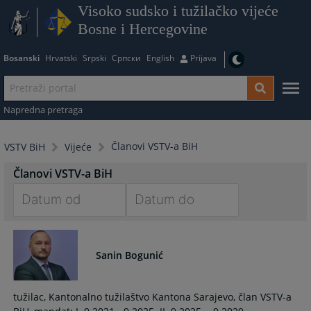
Visoko sudsko i tužilačko vijeće
Bosne i Hercegovine
Bosanski
Hrvatski
Srpski
Српски
English
Prijava
Napredna pretraga
Članovi VSTV-a BiH
VSTV BiH
Vijeće
Članovi VSTV-a BiH
Navigate
Navigate
forward
forward
to
to
Sanin Bogunić
interact
interact
with
with
tužilac, Kantonalno tužilaštvo Kantona Sarajevo, član VSTV-a
the
the