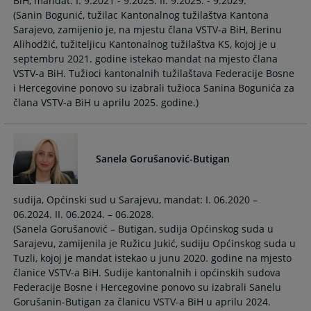
BiH, mandat: I. 9.2021 - 9.2025. II. 9.2025. - 9.2029.
calendar
calendar
(Sanin Bogunić, tužilac Kantonalnog tužilaštva Kantona
and
and
Sarajevo, zamijenio je, na mjestu člana VSTV-a BiH, Berinu
select
select
Alihodžić, tužiteljicu Kantonalnog tužilaštva KS, kojoj je u
a
a
septembru 2021. godine istekao mandat na mjesto člana
date.
date.
VSTV-a BiH. Tužioci kantonalnih tužilaštava Federacije Bosne
Press
Press
i Hercegovine ponovo su izabrali tužioca Sanina Bogunića za
the
the
question
question
mark
mark
key
key
to
to
Sanela Gorušanović-Butigan
get
get
the
the
sudija, Općinski sud u Sarajevu, mandat: I. 06.2020 –
keyboard
keyboard
06.2024. II. 06.2024. – 06.2028.
shortcuts
shortcuts
(Sanela Gorušanović – Butigan, sudija Općinskog suda u
for
for
Sarajevu, zamijenila je Ružicu Jukić, sudiju Općinskog suda u
changing
changing
Tuzli, kojoj je mandat istekao u junu 2020. godine na mjesto
dates.
dates.
članice VSTV-a BiH. Sudije kantonalnih i općinskih sudova
Federacije Bosne i Hercegovine ponovo su izabrali Sanelu
Gorušanin-Butigan za članicu VSTV-a BiH u aprilu 2024.