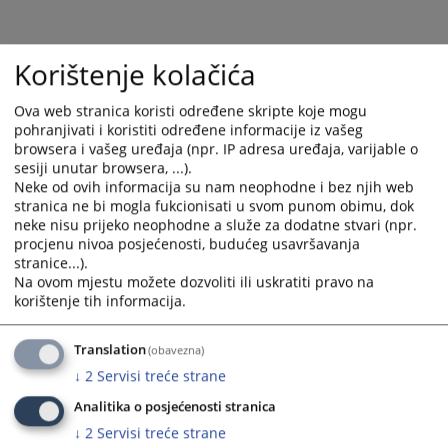
and
and
select
select
a
a
Korištenje kolačića
date.
date.
Press
Press
Ova web stranica koristi određene skripte koje mogu
the
the
pohranjivati i koristiti određene informacije iz vašeg
question
question
browsera i vašeg uređaja (npr. IP adresa uređaja, varijable o
mark
mark
sesiji unutar browsera, ...).
key
key
Neke od ovih informacija su nam neophodne i bez njih web
to
to
stranica ne bi mogla fukcionisati u svom punom obimu, dok
neke nisu prijeko neophodne a služe za dodatne stvari (npr.
get
get
procjenu nivoa posjećenosti, budućeg usavršavanja
the
the
stranice...).
keyboard
keyboard
Na ovom mjestu možete dozvoliti ili uskratiti pravo na
shortcuts
shortcuts
korištenje tih informacija.
for
for
changing
changing
Translation
(obavezna)
dates.
dates.
↓
2
Servisi treće strane
Analitika o posjećenosti stranica
↓
2
Servisi treće strane