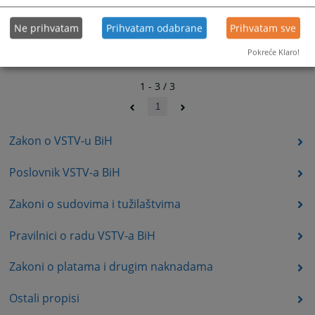
Ne prihvatam
Prihvatam odabrane
Prihvatam sve
Pokreće Klaro!
1 - 3 / 3
1
Zakon o VSTV-u BiH
Poslovnik VSTV-a BiH
Zakoni o sudovima i tužilaštvima
Pravilnici o radu VSTV-a BiH
Zakoni o platama i drugim naknadama
Ostali propisi