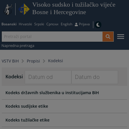
Visoko sudsko i tužilačko vijeće
Bosne i Hercegovine
Bosanski
Hrvatski
Srpski
Српски
English
Prijava
Napredna pretraga
Kodeksi
VSTV BiH
Propisi
Kodeksi
Navigate
Navigate
Kodeks državnih službenika u institucijama BiH
forward
forward
to
to
interact
interact
Kodeks sudijske etike
with
with
the
the
Kodeks tužilačke etike
calendar
calendar