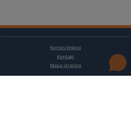
Korisni linkovi
Kontakt
Mapa stranice
Redizajn web stranice je finansirala Evropska unija. Za njen sadržaj isključivo je odgovorno
Visoko sudsko i tužilačko vijeće BiH i ona ne odražava nužno stavove Evropske unije.