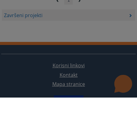
1
Završeni projekti
Korisni linkovi
Kontakt
Mapa stranice
Redizajn web stranice je finansirala Evropska unija. Za njen sadržaj isključivo je odgovorno
Visoko sudsko i tužilačko vijeće BiH i ona ne odražava nužno stavove Evropske unije.