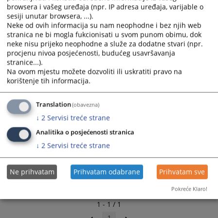
calendar
calendar
browsera i vašeg uređaja (npr. IP adresa uređaja, varijable o
and
and
sesiji unutar browsera, ...).
select
select
Neke od ovih informacija su nam neophodne i bez njih web
a
a
stranica ne bi mogla fukcionisati u svom punom obimu, dok
neke nisu prijeko neophodne a služe za dodatne stvari (npr.
date.
date.
procjenu nivoa posjećenosti, budućeg usavršavanja
Press
Press
stranice...).
the
the
Na ovom mjestu možete dozvoliti ili uskratiti pravo na
question
question
korištenje tih informacija.
mark
mark
key
key
Translation
(obavezna)
to
to
↓
2
Servisi treće strane
get
get
the
the
Analitika o posjećenosti stranica
keyboard
keyboard
↓
2
Servisi treće strane
shortcuts
shortcuts
for
for
Ne prihvatam
Prihvatam odabrane
Prihvatam sve
changing
changing
dates.
dates.
Pokreće Klaro!
1 - 1 / 1