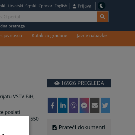
ski
Hrvatski
Srpski
Српски
English
Prijava
dna pretraga
s javnošću
Kutak za građane
Javne nabavke
16926
PREGLEDA
rijatu VSTV BiH,
e poslati
 broj 033 707 550
Prateći dokumenti