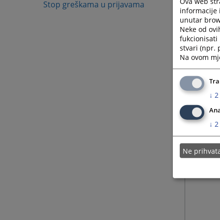
Ova web stra
Stop greškama u prijavama
informacije 
unutar brows
Neke od ovi
fukcionisat
stvari (npr.
Na ovom mjes
Napom
Tra
Broj og
↓
2
Ljubazn
Ana
Samo ka
↓
2
Slanjem
Ukoliko
Ne prihva
nisu is