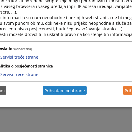
nica koristi određene skripte koje mogu pohranjivati i koristiti od
iz vašeg browsera i vašeg uređaja (npr. IP adresa uređaja, varijable 
Visoko sudsko i tužilačko vijeće Bosne i Hercegovi
era, ...).
Kraljice Jelene 88
h informacija su nam neophodne i bez njih web stranica ne bi mog
71000 Sarajevo
i u svom punom obimu, dok neke nisu prijeko neophodne a služe z
Bosna i Hercegovina
 procjenu nivoa posjećenosti, budućeg usavršavanja stranice...).
tu možete dozvoliti ili uskratiti pravo na korištenje tih informacija
Aplikacija za posao
ena:
nslation
(obavezna)
lašene pozicije mora biti naveden.
Servisi treće strane
o Vas molimo da ne kontaktirate Sekretarijat VSTV BiH tel
litika o posjećenosti stranica
ndidati koji su ušli u uži izbor bit će kontaktirani.
Servisi treće strane
 Vaše aplikacije potvrđujete da su sve informacije koje ste na
 stupite u radni odnos, a naknadno se utvrdi da ste dostavil
tam
Prihvatam odabrane
Pri
tinite, VSTV BiH zadržava pravo prekida radnog odnosa.