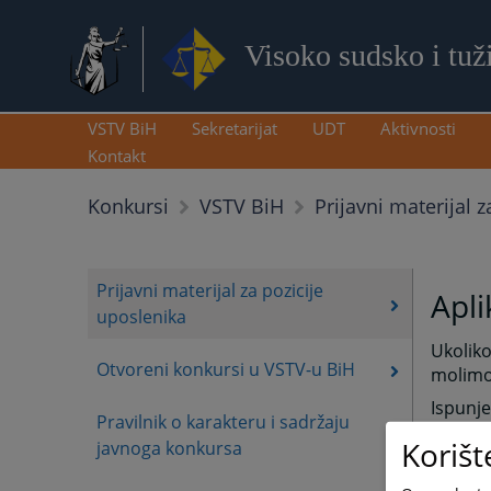
Visoko sudsko i tuž
VSTV BiH
Sekretarijat
UDT
Aktivnosti
Kontakt
Prijavni materijal 
Konkursi
VSTV BiH
Prijavni materijal za pozicije
Apli
uposlenika
Ukoliko
Otvoreni konkursi u VSTV-u BiH
molimo 
Ispunj
Pravilnik o karakteru i sadržaju
elektr
Korišt
javnoga konkursa
ili put