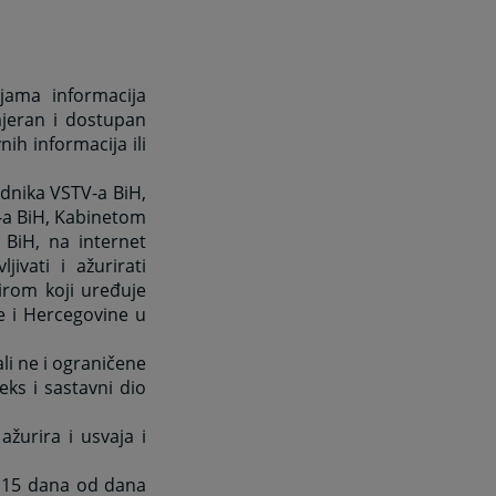
jama informacija
jeran i dostupan
ih informacija ili
dnika VSTV-a BiH,
V-a BiH, Kabinetom
 BiH, na internet
ivati i ažurirati
virom koji uređuje
e i Hercegovine u
ali ne i ograničene
eks i sastavni dio
ažurira i usvaja i
od 15 dana od dana