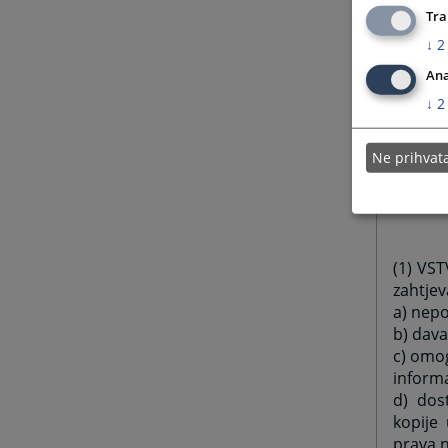
ostvari
Tra
↓
2
Ana
↓
2
Zaprim
signira
predsje
Ne prihva
(1) VS
zahtjev
a) nep
b) dav
c) omo
informa
d) dos
kopije 
prava n