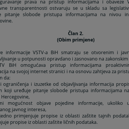
iguravanje prava na pristup informacijama i obaveze 
ivne transparentnosti ostvaruju se u skladu sa legislati
e pitanje slobode pristupa informacijama na nivou ins
ovine.
Član 2.
(Obim primjene)
e informacije VSTV-a BiH smatraju se otvorenim i jav
ljivanje u potpunosti opravdano i zasnovano na zakonskim 
TV BiH omogućava pristup informacijama proaktivnim
cija na svojoj internet stranici i na osnovu zahtjeva za pris
n da:
ni ograničenja i izuzetke od objavljivanja informacija propi
m koji uređuje pitanje slobode pristupa informacijama na 
i Hercegovine,
eni mogućnost objave pojedine informacije, ukoliko u
anog javnog interesa,
jedno primjenjuje propise iz oblasti zaštite tajnih podat
juje propise iz oblasti zaštite ličnih podataka.