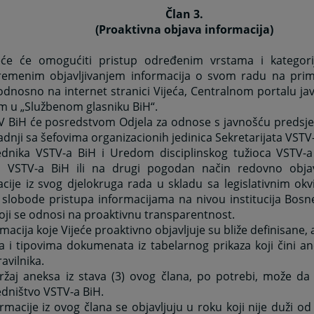
Član 3.
(Proaktivna objava informacija)
jeće će omogućiti pristup određenim vrstama i kategori
remenim objavljivanjem informacija o svom radu na prim
odnosno na internet stranici Vijeća, Centralnom portalu javn
m u „Službenom glasniku BiH“.
TV BiH će posredstvom Odjela za odnose s javnošću predsje
adnji sa šefovima organizacionih jedinica Sekretarijata VST
ednika VSTV-a BiH i Uredom disciplinskog tužioca VSTV-a
ci VSTV-a BiH ili na drugi pogodan način redovno objavlj
cije iz svog djelokruga rada u skladu sa legislativnim ok
 slobode pristupa informacijama na nivou institucija Bosn
koji se odnosi na proaktivnu transparentnost.
rmacija koje Vijeće proaktivno objavljuje su bliže definisane, 
 i tipovima dokumenata iz tabelarnog prikaza koji čini an
avilnika.
ržaj aneksa iz stava (3) ovog člana, po potrebi, može da 
dništvo VSTV-a BiH.
ormacije iz ovog člana se objavljuju u roku koji nije duži 