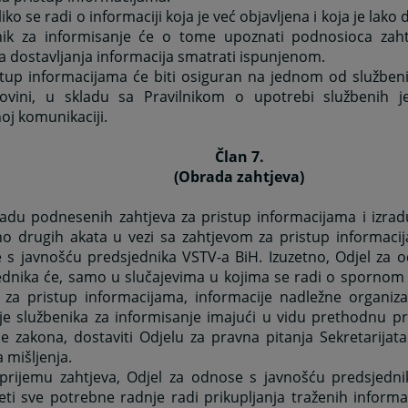
liko se radi o informaciji koja je već objavljena i koja je lako
nik za informisanje će o tome upoznati podnosioca zaht
 dostavljanja informacija smatrati ispunjenom.
stup informacijama će biti osiguran na jednom od službeni
ovini, u skladu sa Pravilnikom o upotrebi službenih j
oj komunikaciji.
Član 7.
(Obrada zahtjeva)
adu podnesenih zahtjeva za pristup informacijama i izradu
o drugih akata u vezi sa zahtjevom za pristup informacij
 s javnošću predsjednika VSTV-a BiH. Izuzetno, Odjel za 
ednika će, samo u slučajevima u kojima se radi o spornom
v za pristup informacijama, informacije nadležne organiza
je službenika za informisanje imajući u vidu prethodnu pr
 zakona, dostaviti Odjelu za pravna pitanja Sekretarijata
 mišljenja.
 prijemu zahtjeva, Odjel za odnose s javnošću predsjedn
ti sve potrebne radnje radi prikupljanja traženih informac