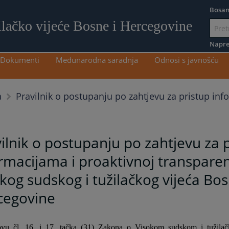
Bosan
ilačko vijeće Bosne i Hercegovine
Idi
na
Napre
sadržaj
Dokumenti
Međunarodna saradnja
Odnosi s javnošću
Pravilnik o postupanju po zahtjevu za pristup in
a
ilnik o postupanju po zahtjevu za 
rmacijama i proaktivnoj transparen
kog sudskog i tužilačkog vijeća Bos
cegovine
vu čl. 16. i 17. tačka (31) Zakona o Visokom sudskom i tužila