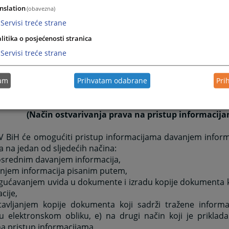
vanja prava na pristup informacijama.
nslation
(obavezna)
Servisi treće strane
Član 5.
(Proslijeđivanje zahtjeva u rad)
litika o posjećenosti stranica
Servisi treće strane
ljeni zahtjevi za pristup informacijama će se bez od
nja, dostaviti u rad službeniku za informisanje VSTV-a BiH, k
dnika VSTV-a BiH, radi informacije.
tam
Prihvatam odabrane
Pri
Član 6.
(Način ostvarivanja prava na pristup informacij
TV BiH će omogućiti pristup informacijama davanjem infor
a na jedan od sljedećih načina:
osrednim davanjem informacija,
anjem informacija pisanim putem,
gućavanjem uvida u dokumente i izradu kopije dokumenta ko
cije,
tavljanjem kopije dokumenta koji sadrži tražene informaci
u elektronskom obliku, e) na drugi način koji je priklada
a pristup informacijama.