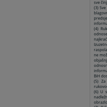
sve čin
(3) Sve
blagov
predsj
informa
(4) Ru
odnose
najkra
Izuzet
raspola
ne mož
objašnj
odnosn
informa
BiH dos
(5) Za
rukovod
(6) U s
nadlež
obrazlo