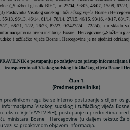
ine („Službeni glasnik BiH", br. 25/04, 93/05, 48/07, 15/08, 63/23, 
 (3) Poslovnika Visokog sudskog i tužilačkog vijeća Bosne i Hercegovi
. 55/13, 96/13, 46/14, 61/14, 78/14, 27/15, 46/15, 93/16, 48/17, 88/17,
35/21, 68/21, 1/22, 26/23, 83/23, 9/2427/24 i 72/24), a u skladu 
 informacijama na nivou institucija Bosne i Hercegovine („Službeni glas
udsko i tužilačko vijeće Bosne i Hercegovine je na sjednici održanoj
PRAVILNIK o postupanju po zahtjevu za pristup informacijama i
transparentnosti Visokog sudskog i tužilačkog vijeća Bosne i He
Član 1.
(Predmet pravilnika)
m pravilnikom reguliše se interno postupanje s ciljem osi
p informacijama Visokog sudskog i tužilačkog vijeća Bosne
em tekstu: Vijeće/VSTV BiH), postupanje u predmetima pred
eću ministara Bosne i Hercegovine (u daljem tekstu: Žalbe
 u vezi sa proaktivnom objavom informacija.