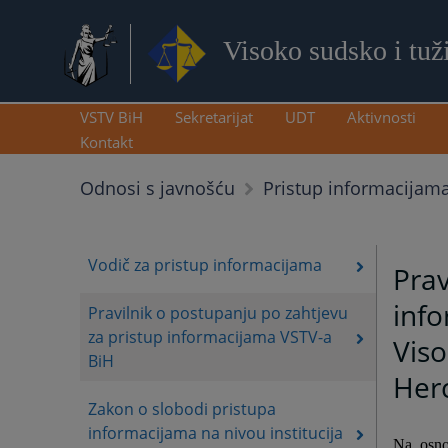
Visoko sudsko i tuž
VSTV BiH
Sekretarijat
UDT
Aktivnosti
Kontakt
Odnosi s javnošću
Pristup informacijam
Vodič za pristup informacijama
Prav
info
Pravilnik o postupanju po zahtjevu
za pristup informacijama VSTV-a
Viso
BiH
Her
Zakon o slobodi pristupa
informacijama na nivou institucija
Na osno