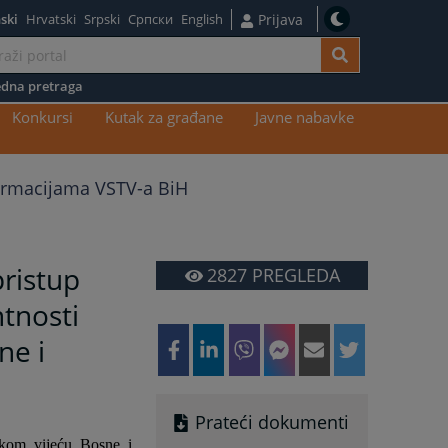
ski
Hrvatski
Srpski
Српски
English
Prijava
dna pretraga
Konkursi
Kutak za građane
Javne nabavke
formacijama VSTV-a BiH
pristup
2827
PREGLEDA
tnosti
ne i
Prateći dokumenti
čkom vijeću Bosne i