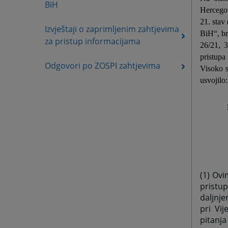
BiH
Hercegov
21. stav
Izvještaji o zaprimljenim zahtjevima
BiH“, br
za pristup informacijama
26/21, 
pristupa
Odgovori po ZOSPI zahtjevima
Visoko s
usvojilo:
(1) Ovi
pristu
daljnj
pri Vij
pitanja