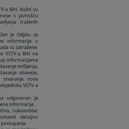
TV-u BiH, dužni su
dnose s javnošću
vljanja traženih
užan je Odjelu za
ne informacije u
ada su zatražene.
ice VSTV-a BiH ne
stup informacijama
avanje mišljenja,
ršavanje obaveze,
 stvaranje nove
redsjednika VSTV-a
ana odgovoran je
žene informacije.
ično, rukovodilac
staviti detaljno
o postupanje.