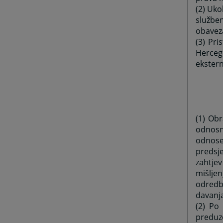
(2) Uko
službe
obaveza
(3) Pri
Herceg
ekstern
(1) Obr
odnosn
odnose
predsj
zahtje
mišljen
odredbe
davanja
(2) Po
preduze