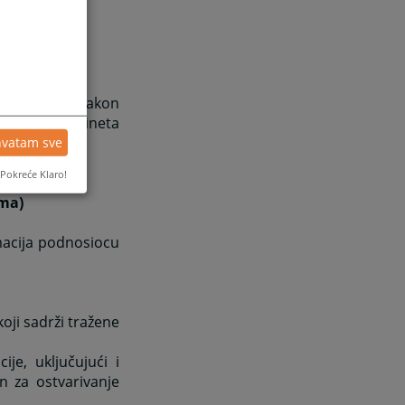
laganja, a nakon
ao i šefu Kabineta
hvatam sve
Pokreće Klaro!
ama)
macija podnosiocu
ji sadrži tražene
je, uključujući i
n za ostvarivanje