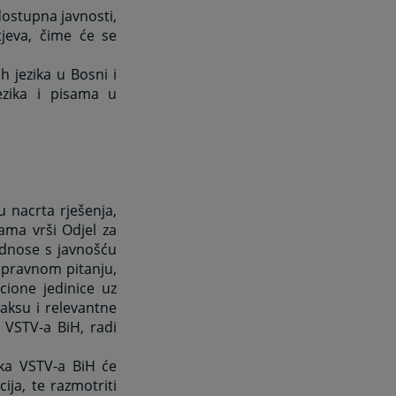
 dostupna javnosti,
jeva, čime će se
h jezika u Bosni i
ezika i pisama u
 nacrta rješenja,
ama vrši Odjel za
odnose s javnošću
 pravnom pitanju,
cione jedinice uz
aksu i relevantne
 VSTV-a BiH, radi
ika VSTV-a BiH će
ija, te razmotriti