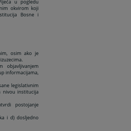
Vijeća u pogledu
vnim okvirom koji
titucija Bosne i
nim, osim ako je
izuzecima.
 objavljivanjem
tup informacijama,
sane legislativnim
nivou institucija
tvrdi postojanje
aka i d) dosljedno