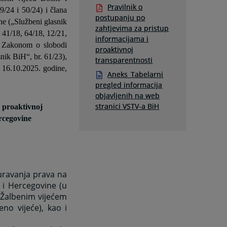
Pravilnik o
9/24 i 50/24) i člana
postupanju po
ne („Službeni glasnik
zahtjevima za pristup
 41/18, 64/18, 12/21,
informacijama i
sa Zakonom o slobodi
proaktivnoj
nik BiH“, br. 61/23),
transparentnosti
 16.10.2025. godine,
Aneks_Tabelarni
pregled informacija
objavljenih na web
stranici VSTV-a BiH
 proaktivnoj
rcegovine
guravanja prava na
 i Hercegovine (u
 Žalbenim vijećem
no vijeće), kao i