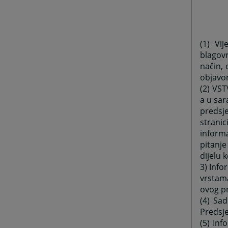
(1) Vi
blagov
način, 
objavo
(2) VS
a u sar
predsj
strani
informa
pitanje
dijelu 
3) Info
vrstama
ovog pr
(4) Sad
Predsje
(5) Inf