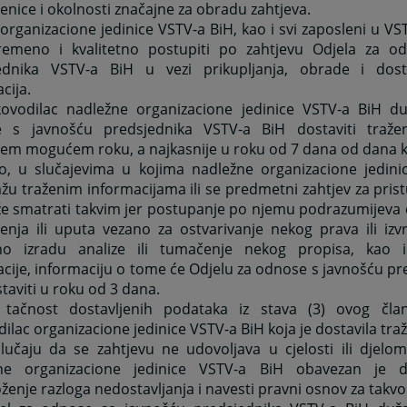
jenice i okolnosti značajne za obradu zahtjeva.
 organizacione jedinice VSTV-a BiH, kao i svi zaposleni u VS
remeno i kvalitetno postupiti po zahtjevu Odjela za o
ednika VSTV-a BiH u vezi prikupljanja, obrade i dosta
cija.
kovodilac nadležne organizacione jedinice VSTV-a BiH d
 s javnošću predsjednika VSTV-a BiH dostaviti traže
ćem mogućem roku, a najkasnije u roku od 7 dana od dana k
no, u slučajevima u kojima nadležne organizacione jedin
žu traženim informacijama ili se predmetni zahtjev za pri
e smatrati takvim jer postupanje po njemu podrazumijeva d
enja ili uputa vezano za ostvarivanje nekog prava ili izv
o izradu analize ili tumačenje nekog propisa, kao i
cije, informaciju o tome će Odjelu za odnose s javnošću p
taviti u roku od 3 dana.
 tačnost dostavljenih podataka iz stava (3) ovog čl
ilac organizacione jedinice VSTV-a BiH koja je dostavila tra
lučaju da se zahtjevu ne udovoljava u cjelosti ili djelom
ne organizacione jedinice VSTV-a BiH obavezan je do
ženje razloga nedostavljanja i navesti pravni osnov za takv