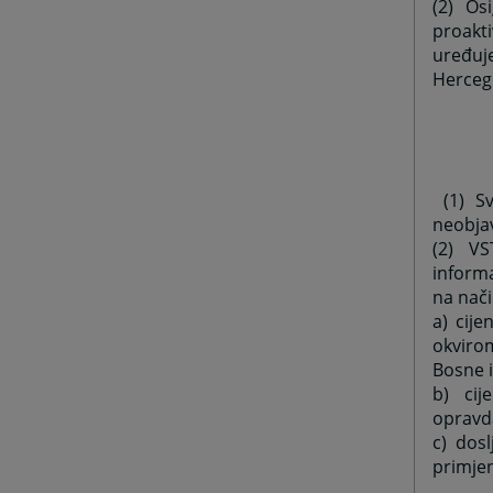
(2) Os
proakt
uređuj
Herceg
(1) Sv
neobjav
(2) VS
informa
na nači
a) cije
okviro
Bosne 
b) cij
opravd
c) dosl
primjen