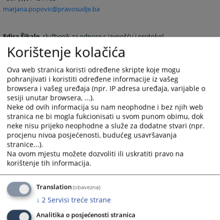
marjana.popovic@pravosudje.ba
Edisa Šikalo
, službenik za odnose s javnošću i protokol
Korištenje kolačića
+387 (0)33 704 604
vstvpress@pravosudje.ba
edisa.sikalo@pravosudje.ba
Ova web stranica koristi određene skripte koje mogu
pohranjivati i koristiti određene informacije iz vašeg
browsera i vašeg uređaja (npr. IP adresa uređaja, varijable o
sesiji unutar browsera, ...).
Neke od ovih informacija su nam neophodne i bez njih web
stranica ne bi mogla fukcionisati u svom punom obimu, dok
neke nisu prijeko neophodne a služe za dodatne stvari (npr.
procjenu nivoa posjećenosti, budućeg usavršavanja
stranice...).
Na ovom mjestu možete dozvoliti ili uskratiti pravo na
korištenje tih informacija.
Translation
(obavezna)
↓
2
Servisi treće strane
707
PREGLEDA
Analitika o posjećenosti stranica