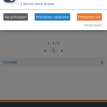
↓
2
Servisi treće strane
Ne prihvatam
Prihvatam odabrane
Prihvatam sve
Pokreće Klaro!
1 - 1 / 1
1
Kontakt