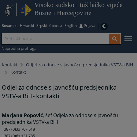
Visoko sudsko i tužilačko vijeće
Bosne i Hercegovine
Bosanski
Hrvatski
Srpski
Српски
English
Prijava
Napredna pretraga
Kontakt
Odjel za odnose s javnošću predsjednika VSTV-a BiH
Kontakt
Odjel za odnose s javnošću predsjednika
VSTV-a BiH- kontakti
Marjana Popović
, šef Odjela za odnose s javnošću
predsjednika VSTV-a BiH
+387 (0)33 707 518
+387 (0)61 131 785