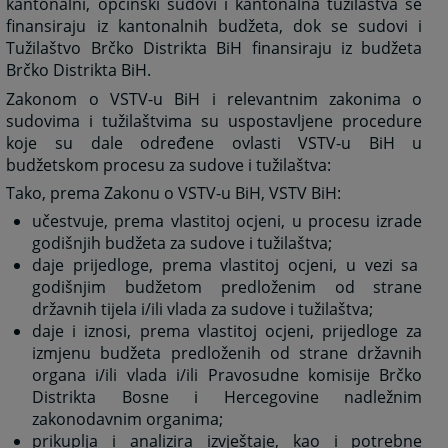
kantonalni, općinski sudovi i kantonalna tužilaštva se
finansiraju iz kantonalnih budžeta, dok se sudovi i
Tužilaštvo Brčko Distrikta BiH finansiraju iz budžeta
Brčko Distrikta BiH.
Zakonom o VSTV-u BiH i relevantnim zakonima o
sudovima i tužilaštvima su uspostavljene procedure
koje su dale određene ovlasti VSTV-u BiH u
budžetskom procesu za sudove i tužilaštva:
Tako, prema Zakonu o VSTV-u BiH, VSTV BiH:
učestvuje, prema vlastitoj ocjeni, u procesu izrade
godišnjih budžeta za sudove i tužilaštva;
daje prijedloge, prema vlastitoj ocjeni, u vezi sa
godišnjim budžetom predloženim od strane
državnih tijela i/ili vlada za sudove i tužilaštva;
daje i iznosi, prema vlastitoj ocjeni, prijedloge za
izmjenu budžeta predloženih od strane državnih
organa i/ili vlada i/ili Pravosudne komisije Brčko
Distrikta Bosne i Hercegovine nadležnim
zakonodavnim organima;
prikuplja i analizira izvještaje, kao i potrebne