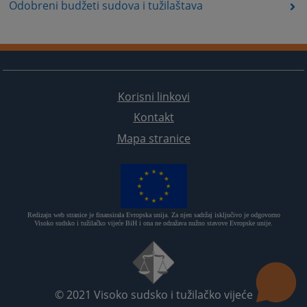
Odobreni budžeti sudova i tužilaštava
Korisni linkovi
Kontakt
Mapa stranice
Redizajn web stranice je finansirala Evropska unija. Za njen sadržaj isključivo je odgovorno
Visoko sudsko i tužilačko vijeće BiH i ona ne odražava nužno stavove Evropske unije.
© 2021
Visoko sudsko i tužilačko vijeće