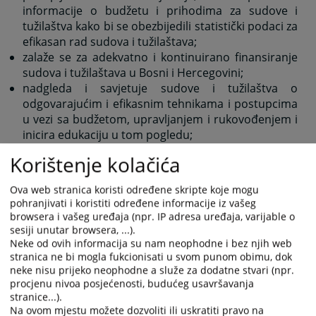
informacije o budžetu i prihodima za sudove i
tužilaštva kako bi se obezbijedili statistički podaci za
efikasan rad sudova i tužilaštava;
zalaže se za adekvatno i kontinuirano finansiranje
sudova i tužilaštava u Bosni i Hercegovini;
nadgleda i savjetuje sudove i tužilaštva o
odgovarajućim i efikasnim tehnikama i postupcima
u vezi sa budžetom, upravljanjem i rukovođenjem i
inicira edukaciju u tom pogledu;
Korištenje kolačića
Tokom 2011. godine VSTV BiH je usvojio preporuke za
unapređenje sistema finansiranja pravosudnih
institucija u BiH, a koje se odnose na:
Ova web stranica koristi određene skripte koje mogu
pohranjivati i koristiti određene informacije iz vašeg
Smanjenje fragmentiranosti u finansiranju
browsera i vašeg uređaja (npr. IP adresa uređaja, varijable o
pravosudnih institucija. Potrebno je uspostaviti
sesiji unutar browsera, ...).
jedinstveno finansiranje sudova i tužilaštava iz
Neke od ovih informacija su nam neophodne i bez njih web
Federacije BiH iz budžeta Federacije BiH, kao
stranica ne bi mogla fukcionisati u svom punom obimu, dok
neke nisu prijeko neophodne a služe za dodatne stvari (npr.
prelazno rješenje ka uspostavljanju finansiranja
procjenu nivoa posjećenosti, budućeg usavršavanja
svih sudova i tužilaštava u BiH iz budžeta institucija
stranice...).
BiH.
Na ovom mjestu možete dozvoliti ili uskratiti pravo na