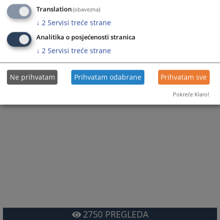
Translation
(obavezna)
↓
2
Servisi treće strane
Analitika o posjećenosti stranica
↓
2
Servisi treće strane
Ne prihvatam
Prihvatam odabrane
Prihvatam sve
Pokreće Klaro!
2750
PREGLEDA