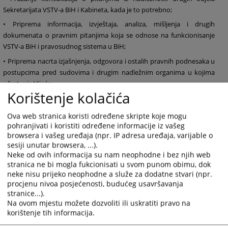
Sekretarijata VSTV-a BiH i Kabineta, kada je to potrebno;
• Priprema informacija, izvještaja, analiza, mišljenja i drugih
dokumenata o pravnim pitanjima koja se odnose na funkcionisanje
VSTV-a BiH i pravosudnog sistema u BiH;
• Priprema nacrta izjašnjenja, odgovora i ostalih pravnih podnesaka u
postupcima pred sudovima i drugim nadležnim organima u kojima
učestvuje Vijeće;
Korištenje kolačića
• Unošenje, ažuriranje i upravljanje podacima u postojećim bazama
podataka, te, u koordinaciji s Odjelom za IKT, učestvovanje u analizi i
Ova web stranica koristi određene skripte koje mogu
osmišljavanju aplikativnih rješenja za baze podataka, sistema i
pohranjivati i koristiti određene informacije iz vašeg
procesa neophodnih za podršku radu Odjela;
browsera i vašeg uređaja (npr. IP adresa uređaja, varijable o
sesiji unutar browsera, ...).
• Učestvovanje u postupcima srednjoročnog planiranja, godišnjeg
Neke od ovih informacija su nam neophodne i bez njih web
programiranja, praćenja i izvještavanja u VSTV-u BiH;
stranica ne bi mogla fukcionisati u svom punom obimu, dok
• Identifikovanje, razvijanje i primjena novih i poboljšanih načina rada
neke nisu prijeko neophodne a služe za dodatne stvari (npr.
potrebnih za podršku razvoju Sekretarijata VSTV-a BiH i postizanje
procjenu nivoa posjećenosti, budućeg usavršavanja
stranice...).
utvrđenih ciljeva VSTV-a BiH iz nadležnosti Odjela;
Na ovom mjestu možete dozvoliti ili uskratiti pravo na
• Obavljanje ostalih aktivnosti proizašlih iz nadležnosti Odjela i drugih
korištenje tih informacija.
zadataka po nalogu direktora Sekretarijata VSTV-a BiH.