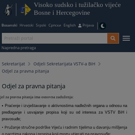
Visoko sudsko i tužilačko vijeće
Bosne i Hercegovine
Bosanski
Hrvatski
Srpski
Српски
English
Prijava
Napredna pretraga
Sekretarijat
Odjeli Sekretarijata VSTV-a BiH
Odjel za pravna pitanja
Odjel za pravna pitanja
jel za pravna pitanja ima osnovna zaduženja:
• Praćenje i izvještavanje o aktivnostima nadležnih organa u odnosu na
predlaganje i usvajanje propisa koji su od interesa za VSTV BiH i
pravosuđe;
• Pružanje stručne podrške Vijeću i radnim tijelima u davanju mišljenja
o nacrtima zakona i propisa koji mogu utjecati na pravosuđe;