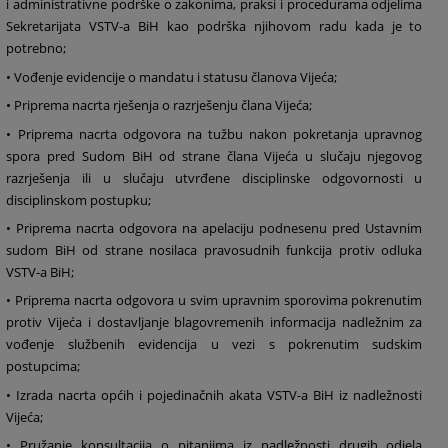
i administrativne podrške o zakonima, praksi i procedurama odjelima
Sekretarijata VSTV-a BiH kao podrška njihovom radu kada je to
potrebno;
• Vođenje evidencije o mandatu i statusu članova Vijeća;
• Priprema nacrta rješenja o razrješenju člana Vijeća;
• Priprema nacrta odgovora na tužbu nakon pokretanja upravnog
spora pred Sudom BiH od strane člana Vijeća u slučaju njegovog
razrješenja ili u slučaju utvrđene disciplinske odgovornosti u
disciplinskom postupku;
• Priprema nacrta odgovora na apelaciju podnesenu pred Ustavnim
sudom BiH od strane nosilaca pravosudnih funkcija protiv odluka
VSTV-a BiH;
• Priprema nacrta odgovora u svim upravnim sporovima pokrenutim
protiv Vijeća i dostavljanje blagovremenih informacija nadležnim za
vođenje službenih evidencija u vezi s pokrenutim sudskim
postupcima;
• Izrada nacrta općih i pojedinačnih akata VSTV-a BiH iz nadležnosti
Vijeća;
• Pružanje konsultacija o pitanjima iz nadležnosti drugih odjela