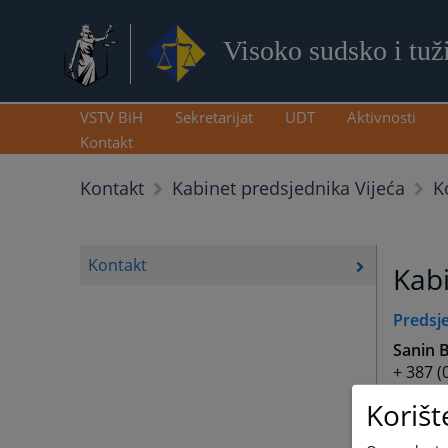
Visoko sudsko i tuž
VSTV BiH
Sekretarijat
UDT
Aktivnosti
Kontakt
K
Kontakt
Kabinet predsjednika Vijeća
Kontakt
Kabi
Predsj
Sanin 
+ 387 (
vstvbi
Korišt
sanin.
Sanela