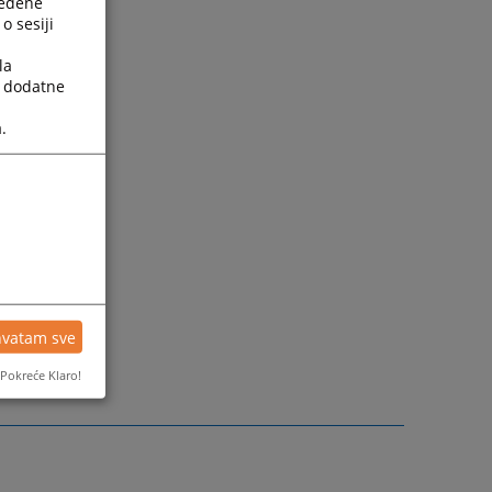
ređene
o sesiji
la
a dodatne
.
hvatam sve
Pokreće Klaro!