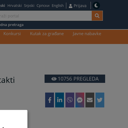
ski
Hrvatski
Srpski
Српски
English
Prijava
dna pretraga
Konkursi
Kutak za građane
Javne nabavke
akti
10756
PREGLEDA