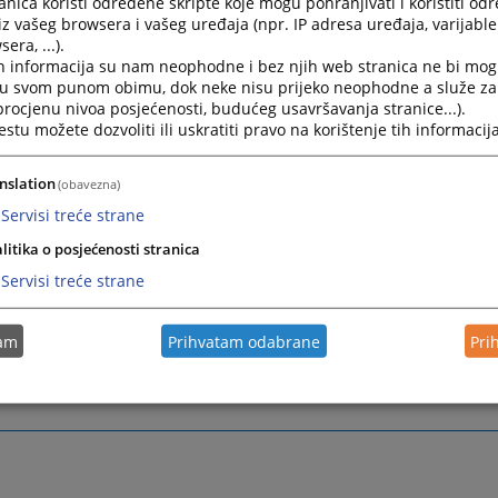
nica koristi određene skripte koje mogu pohranjivati i koristiti od
)33 707 517
iz vašeg browsera i vašeg uređaja (npr. IP adresa uređaja, varijable 
era, ...).
h@pravosudje.ba
h informacija su nam neophodne i bez njih web stranica ne bi mog
.gorusanovic@pravosudje.ba
i u svom punom obimu, dok neke nisu prijeko neophodne a služe z
 Ninković
,
potpredsjednik VSTV-a BiH
 procjenu nivoa posjećenosti, budućeg usavršavanja stranice...).
)33 707 517
tu možete dozvoliti ili uskratiti pravo na korištenje tih informacija
h@pravosudje.ba
r.ninkovic@pravosudje.ba
nslation
(obavezna)
drizović
,
član VSTV-a BiH
Servisi treće strane
0) 33 707 517
litika o posjećenosti stranica
h@pravosudje.ba
Servisi treće strane
idrizovic@pravosudje.ba
t predsjednika VSTV-a BiH
 Delić
, šef Kabineta predsjednika VSTV-a BiH
tam
Prihvatam odabrane
Pri
3 704 671
l.delic@pravosudje.ba