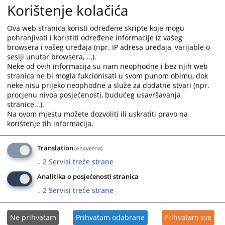
usklađenosti pravosudnog sistema, koji osigurava
Korištenje kolačića
vladavinu prava u BiH, ukazuje i Strategija za reformu
sektora pravde u BiH.
Ova web stranica koristi određene skripte koje mogu
pohranjivati i koristiti određene informacije iz vašeg
browsera i vašeg uređaja (npr. IP adresa uređaja, varijable o
9027
PREGLEDA
sesiji unutar browsera, ...).
Neke od ovih informacija su nam neophodne i bez njih web
stranica ne bi mogla fukcionisati u svom punom obimu, dok
neke nisu prijeko neophodne a služe za dodatne stvari (npr.
procjenu nivoa posjećenosti, budućeg usavršavanja
stranice...).
Na ovom mjestu možete dozvoliti ili uskratiti pravo na
korištenje tih informacija.
Translation
(obavezna)
↓
2
Servisi treće strane
Analitika o posjećenosti stranica
↓
2
Servisi treće strane
Ne prihvatam
Prihvatam odabrane
Prihvatam sve