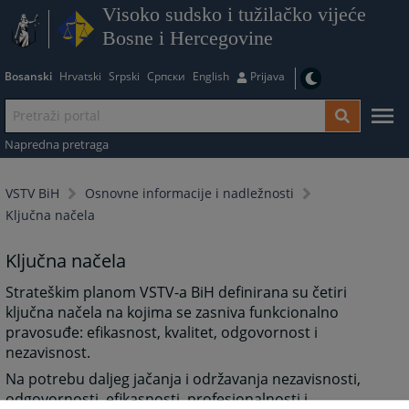
Visoko sudsko i tužilačko vijeće
Bosne i Hercegovine
Bosanski
Hrvatski
Srpski
Српски
English
Prijava
Napredna pretraga
VSTV BiH
Osnovne informacije i nadležnosti
Ključna načela
Ključna načela
Strateškim planom VSTV-a BiH definirana su četiri
ključna načela na kojima se zasniva funkcionalno
pravosuđe: efikasnost, kvalitet, odgovornost i
nezavisnost.
Na potrebu daljeg jačanja i održavanja nezavisnosti,
odgovornosti, efikasnosti, profesionalnosti i