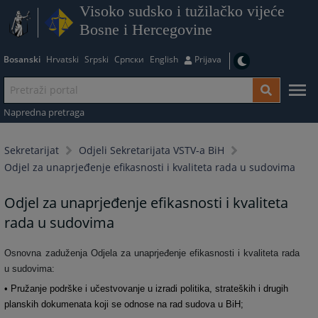
Visoko sudsko i tužilačko vijeće
Bosne i Hercegovine
Bosanski
Hrvatski
Srpski
Српски
English
Prijava
Napredna pretraga
Sekretarijat
Odjeli Sekretarijata VSTV-a BiH
Odjel za unaprjeđenje efikasnosti i kvaliteta rada u sudovima
Odjel za unaprjeđenje efikasnosti i kvaliteta
rada u sudovima
Osnovna zaduženja Odjela za unaprjeđenje efikasnosti i kvaliteta rada
u sudovima:
• Pružanje podrške i učestvovanje u izradi politika, strateških i drugih
planskih dokumenata koji se odnose na rad sudova u BiH;