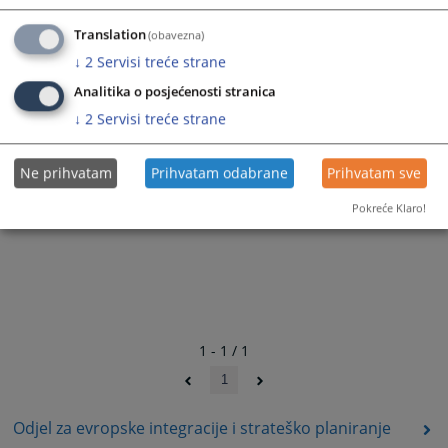
2378
PREGLEDA
Translation
(obavezna)
↓
2
Servisi treće strane
Analitika o posjećenosti stranica
↓
2
Servisi treće strane
Ne prihvatam
Prihvatam odabrane
Prihvatam sve
Pokreće Klaro!
1 - 1 / 1
1
Odjel za evropske integracije i strateško planiranje