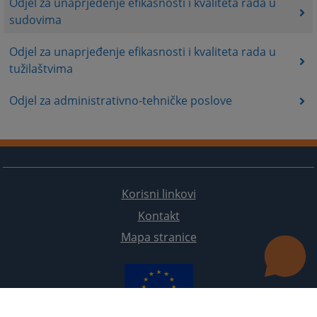
Odjel za unaprjeđenje efikasnosti i kvaliteta rada u
sudovima
Odjel za unaprjeđenje efikasnosti i kvaliteta rada u
tužilaštvima
Odjel za administrativno-tehničke poslove
Korisni linkovi
Kontakt
Mapa stranice
Redizajn web stranice je finansirala Evropska unija. Za njen sadržaj isključivo je odgovorno