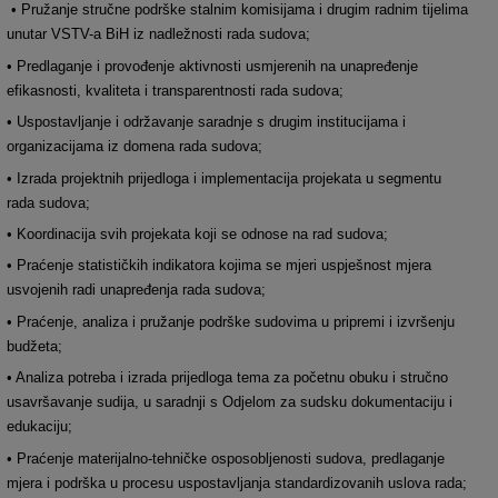
• Pružanje stručne podrške stalnim komisijama i drugim radnim tijelima
unutar VSTV-a BiH iz nadležnosti rada sudova;
• Predlaganje i provođenje aktivnosti usmjerenih na unapređenje
efikasnosti, kvaliteta i transparentnosti rada sudova;
• Uspostavljanje i održavanje saradnje s drugim institucijama i
organizacijama iz domena rada sudova;
• Izrada projektnih prijedloga i implementacija projekata u segmentu
rada sudova;
• Koordinacija svih projekata koji se odnose na rad sudova;
• Praćenje statističkih indikatora kojima se mjeri uspješnost mjera
usvojenih radi unapređenja rada sudova;
• Praćenje, analiza i pružanje podrške sudovima u pripremi i izvršenju
budžeta;
• Analiza potreba i izrada prijedloga tema za početnu obuku i stručno
usavršavanje sudija, u saradnji s Odjelom za sudsku dokumentaciju i
edukaciju;
• Praćenje materijalno-tehničke osposobljenosti sudova, predlaganje
mjera i podrška u procesu uspostavljanja standardizovanih uslova rada;