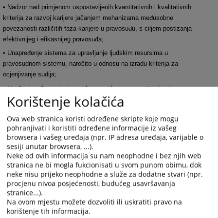
• Nadzor nad primjenom uspostavljenih kvantitativnih i kvalitativnih
kriterija za razvoj karijere jačanjem mehanizama međusobne
povezanosti različitih faza karijere u pravosuđu, s ciljem postizanja
efektivnijeg i efikasnijeg pravosuđa;
• Unapređenje sistema za upravljanje ljudskim resursima u
pravosudnom sistemu, naročito u odnosu na izradu kriterija za
ocjenjivanje sudija;
• Unošenje, ažuriranje i upravljanje podacima u postojećim bazama
Korištenje kolačića
podataka te, u koordinaciji s Odjelom za IKT, učestvovanje u analizi i
osmišljavanju aplikativnih rješenja za baze podataka, sistema i procesa
Ova web stranica koristi određene skripte koje mogu
neophodnih za podršku radu Odjela;
pohranjivati i koristiti određene informacije iz vašeg
• Učestvovanje u postupcima srednjoročnog planiranja, godišnjeg
browsera i vašeg uređaja (npr. IP adresa uređaja, varijable o
programiranja, praćenja i izvještavanja u VSTV-u BiH;
sesiji unutar browsera, ...).
Neke od ovih informacija su nam neophodne i bez njih web
• Identifikovanje, razvijanje i primjena novih i poboljšanih načina rada za
stranica ne bi mogla fukcionisati u svom punom obimu, dok
podršku razvoju Sekretarijata VSTV-a BiH i postizanje utvrđenih ciljeva
neke nisu prijeko neophodne a služe za dodatne stvari (npr.
VSTV-a BiH;
procjenu nivoa posjećenosti, budućeg usavršavanja
stranice...).
• Obavljanje ostalih aktivnosti proizašlih iz nadležnosti Odjela i drugih
Na ovom mjestu možete dozvoliti ili uskratiti pravo na
zadataka po nalogu direktora Sekretarijata VSTV-a BiH.
korištenje tih informacija.