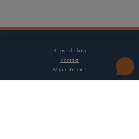
Korisni linkovi
Kontakt
Mapa stranice
Redizajn web stranice je finansirala Evropska unija. Za njen sadržaj isključivo je odgovorno
Visoko sudsko i tužilačko vijeće BiH i ona ne odražava nužno stavove Evropske unije.