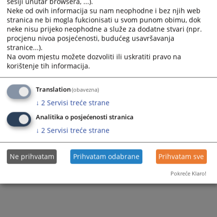
Česta pitanja o Sekretarijatu VSTV-a BiH
sesiji unutar browsera, ...).
Brošure
Neke od ovih informacija su nam neophodne i bez njih web
Zakon o slobodi pristupa informacijama na
Česta pitanja o Uredu disciplinskog tužioca
stranica ne bi mogla fukcionisati u svom punom obimu, dok
Publikacije
nivou institucija BiH
neke nisu prijeko neophodne a služe za dodatne stvari (npr.
Česta pitanja o procesu imenovanja
procjenu nivoa posjećenosti, budućeg usavršavanja
Izvještaji o zaprimljenim zahtjevima za pristup
stranice...).
informacijama
Postavi pitanje
Na ovom mjestu možete dozvoliti ili uskratiti pravo na
korištenje tih informacija.
Odgovori po ZOSPI zahtjevima
Translation
(obavezna)
↓
2
Servisi treće strane
Analitika o posjećenosti stranica
↓
2
Servisi treće strane
Ne prihvatam
Prihvatam odabrane
Prihvatam sve
Pokreće Klaro!