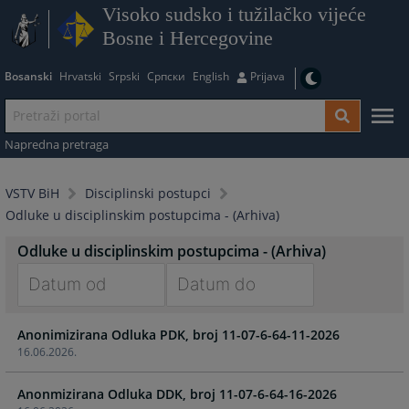
Visoko sudsko i tužilačko vijeće
Bosne i Hercegovine
Bosanski
Hrvatski
Srpski
Српски
English
Prijava
Napredna pretraga
VSTV BiH
Disciplinski postupci
Odluke u disciplinskim postupcima - (Arhiva)
Odluke u disciplinskim postupcima - (Arhiva)
Navigate
Navigate
Anonimizirana Odluka PDK, broj 11-07-6-64-11-2026
forward
forward
16.06.2026.
to
to
interact
interact
Anonmizirana Odluka DDK, broj 11-07-6-64-16-2026
with
with