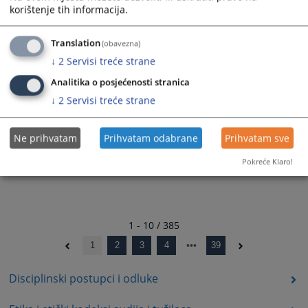
korištenje tih informacija.
09.06.2026.
Anonimizirana Odluka PDK, broj: 11-07-6-926-1-2026
Translation
(obavezna)
09.06.2026.
↓
2
Servisi treće strane
Analitika o posjećenosti stranica
↓
2
Servisi treće strane
Ne prihvatam
Prihvatam odabrane
Prihvatam sve
Pokreće Klaro!
1 - 10 / 385
1
2
3
4
39
Disciplinski postupci i odluke