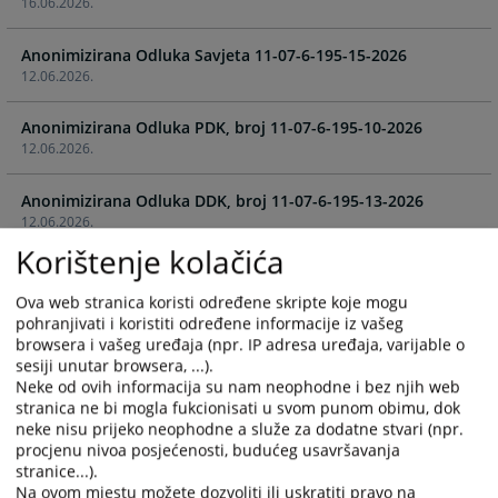
16.06.2026.
the
the
calendar
calendar
Anonimizirana Odluka Savjeta 11-07-6-195-15-2026
and
and
12.06.2026.
select
select
a
a
Anonimizirana Odluka PDK, broj 11-07-6-195-10-2026
date.
date.
12.06.2026.
Press
Press
the
the
Anonimizirana Odluka DDK, broj 11-07-6-195-13-2026
question
question
12.06.2026.
mark
mark
Korištenje kolačića
key
key
Anonimizirana Odluka DDK broj, 11-07-6-456-7-2026
to
to
10.06.2026.
get
get
Ova web stranica koristi određene skripte koje mogu
pohranjivati i koristiti određene informacije iz vašeg
the
the
browsera i vašeg uređaja (npr. IP adresa uređaja, varijable o
Anonimizirana Odluka Vijeća, broj 11-07-6-456-9-2026
keyboard
keyboard
sesiji unutar browsera, ...).
10.06.2026.
shortcuts
shortcuts
Neke od ovih informacija su nam neophodne i bez njih web
for
for
stranica ne bi mogla fukcionisati u svom punom obimu, dok
Anonimizirana Odluka PDK broj, 11-07-6-456-4-2026
changing
changing
neke nisu prijeko neophodne a služe za dodatne stvari (npr.
10.06.2026.
dates.
dates.
procjenu nivoa posjećenosti, budućeg usavršavanja
stranice...).
Na ovom mjestu možete dozvoliti ili uskratiti pravo na
Anonimizirana Odluka DDK, broj: 11-07-6-926-3-2026