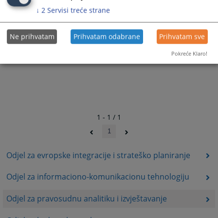
↓
2
Servisi treće strane
Ne prihvatam
Prihvatam odabrane
Prihvatam sve
Pokreće Klaro!
1 - 1 / 1
1
Odjel za evropske integracije i strateško planiranje
Odjel za informaciono-komunikacionu tehnologiju
Odjel za pravosudnu analitiku i izvještavanje