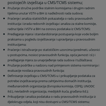
postojećih izvještaja u CMS/TCMS sistemu;
Pružanje stručne podrške stalnim komisijama i drugim radnim
tijelima unutar VSTV-a BiH iz nadležnosti rada sudova;
Praćenje i analiza statističkih pokazatelja o radu pravosudnih
institucija i izrada redovnih izvještaja i analiza za stalne komisije,
radna tijela i VSTV-a BiH na osnovu podataka iz CMS/TCMS;
Predlaganje mjera i standardiziranje postupanja koje vode boljim
praksama u pogledu izvještavanja i upravljanja u pravosudnim
institucijama;
Praćenje i istraživanje po statističkim uzorcima (predmeti, učesnici
u postupcima, nosioci pravosudnih funkcija, opća javnost i sl.) i
predlaganje mjera za unaprjeđenje rada sudova i tužilaštava;
Pružanje podrške u nadzoru nad primjenom sistema normiranja i
evaluacije nosilaca pravosudnih funkcija;
Definisanje izvještaja u CMS/TCMS-u i prikupljanje podataka za
potrebe izvještavanja prema zahtjevima domaćih institucija,
međunarodnih organizacija (Evropska komisija, CEPEJ, UNODC
itd.), nevladinih organizacija, medijskih kuća, građana itd.);
Prikupljanje i analiza podataka o radu pravosudnih institucija iz
djelokruga odjela, koji nisu dostupni u CMS/TCMS sistemu;