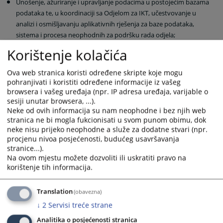
Unošenje, ažuriranje i upravljanje podacima u postojećim bazama
podataka te, u koordinaciji sa Odjelom za IKT, učestvovanje u
analizi i osmišljavanju aplikativnih rješenja za baze podataka,
sistema i procesa neophodnih za podršku rada odjela;
Učešće u postupcima srednjoročnog planiranja, godišnjeg
Korištenje kolačića
programiranja, praćenja i izvještavanja u VSTV-u BiH;
Identifikovanje, razvoj i implementacija novih i poboljšanih načina
Ova web stranica koristi određene skripte koje mogu
rada za podršku razvoju Sekretarijata VSTV-a BiH i postizanje
pohranjivati i koristiti određene informacije iz vašeg
utvrđenih ciljeva VSTV-a BiH;
browsera i vašeg uređaja (npr. IP adresa uređaja, varijable o
Obavljanje ostalih aktivnosti proizašlih iz nadležnosti Odjela i
sesiji unutar browsera, ...).
Neke od ovih informacija su nam neophodne i bez njih web
drugih zadataka po nalogu direktora Sekretarijata VSTV-a BiH.
stranica ne bi mogla fukcionisati u svom punom obimu, dok
neke nisu prijeko neophodne a služe za dodatne stvari (npr.
1233
PREGLEDA
procjenu nivoa posjećenosti, budućeg usavršavanja
stranice...).
Na ovom mjestu možete dozvoliti ili uskratiti pravo na
korištenje tih informacija.
Translation
(obavezna)
↓
2
Servisi treće strane
Analitika o posjećenosti stranica