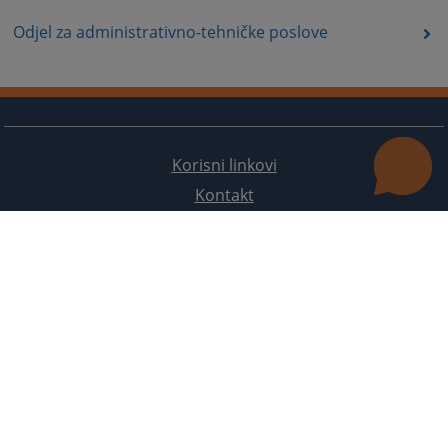
Odjel za administrativno-tehničke poslove
Korisni linkovi
Kontakt
Mapa stranice
Redizajn web stranice je finansirala Evropska unija. Za njen sadržaj isključivo je odgovorno
Visoko sudsko i tužilačko vijeće BiH i ona ne odražava nužno stavove Evropske unije.