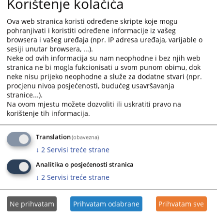
Korištenje kolačića
calendar
calendar
and
and
Ova web stranica koristi određene skripte koje mogu
select
select
pohranjivati i koristiti određene informacije iz vašeg
a
a
browsera i vašeg uređaja (npr. IP adresa uređaja, varijable o
date.
date.
sesiji unutar browsera, ...).
Press
Press
Neke od ovih informacija su nam neophodne i bez njih web
the
the
stranica ne bi mogla fukcionisati u svom punom obimu, dok
neke nisu prijeko neophodne a služe za dodatne stvari (npr.
question
question
procjenu nivoa posjećenosti, budućeg usavršavanja
mark
mark
stranice...).
key
key
Na ovom mjestu možete dozvoliti ili uskratiti pravo na
to
to
korištenje tih informacija.
get
get
the
the
Translation
(obavezna)
keyboard
keyboard
↓
2
Servisi treće strane
shortcuts
shortcuts
for
for
Analitika o posjećenosti stranica
changing
changing
↓
2
Servisi treće strane
dates.
dates.
Ne prihvatam
Prihvatam odabrane
Prihvatam sve