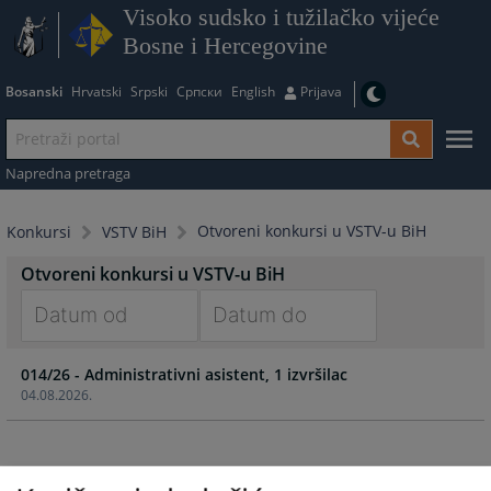
Visoko sudsko i tužilačko vijeće
Bosne i Hercegovine
Bosanski
Hrvatski
Srpski
Српски
English
Prijava
Napredna pretraga
Otvoreni konkursi u VSTV-u BiH
Konkursi
VSTV BiH
Otvoreni konkursi u VSTV-u BiH
Navigate
Navigate
014/26 - Administrativni asistent, 1 izvršilac
forward
forward
04.08.2026.
to
to
interact
interact
with
with
the
the