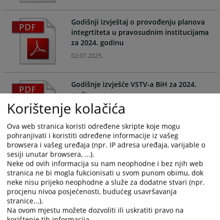
the
the
calendar
calendar
Godišnji izvještaj o provođenju planova
and
and
integrtiteta u pravosudnim institucijama
select
select
za 2024. godinu
a
a
02.07.2025.
date.
date.
Press
Press
the
the
Godišnje izvješće VSTV-a BiH za 2024.
question
question
godinu
mark
mark
Korištenje kolačića
30.04.2025.
key
key
to
to
Ova web stranica koristi određene skripte koje mogu
get
get
pohranjivati i koristiti određene informacije iz vašeg
the
the
browsera i vašeg uređaja (npr. IP adresa uređaja, varijable o
Godišnji izvještaj o provođenju planova
sesiji unutar browsera, ...).
keyboard
keyboard
integrtiteta u pravosudnim institucijama
Neke od ovih informacija su nam neophodne i bez njih web
shortcuts
shortcuts
za 2023. godinu
stranica ne bi mogla fukcionisati u svom punom obimu, dok
for
for
17.06.2024.
neke nisu prijeko neophodne a služe za dodatne stvari (npr.
changing
changing
procjenu nivoa posjećenosti, budućeg usavršavanja
dates.
dates.
stranice...).
Godišnji izvještaj VSTS-a Bosne i
Na ovom mjestu možete dozvoliti ili uskratiti pravo na
Hercegovine za 2023. godinu
korištenje tih informacija.