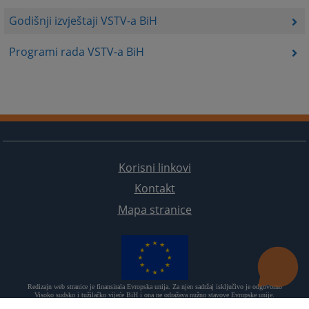
Godišnji izvještaji VSTV-a BiH
Programi rada VSTV-a BiH
Korisni linkovi
Kontakt
Mapa stranice
Redizajn web stranice je finansirala Evropska unija. Za njen sadržaj isključivo je odgovorno
Visoko sudsko i tužilačko vijeće BiH i ona ne odražava nužno stavove Evropske unije.