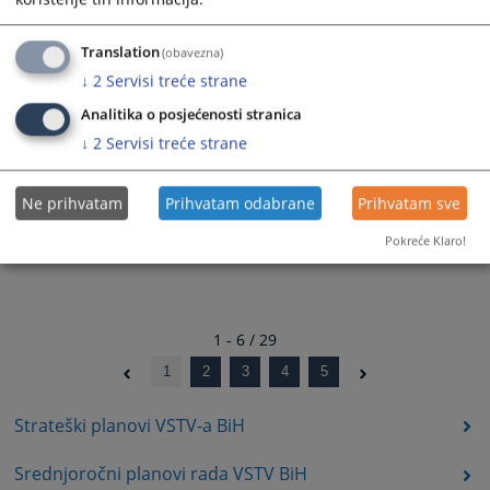
29.04.2024.
Translation
(obavezna)
↓
2
Servisi treće strane
Godišnji izvještaj o provođenju planova
Analitika o posjećenosti stranica
integriteta u pravosudnim institucijama
↓
2
Servisi treće strane
za 2022. godinu
19.09.2023.
Ne prihvatam
Prihvatam odabrane
Prihvatam sve
Pokreće Klaro!
1 - 6 / 29
1
2
3
4
5
Strateški planovi VSTV-a BiH
Srednjoročni planovi rada VSTV BiH