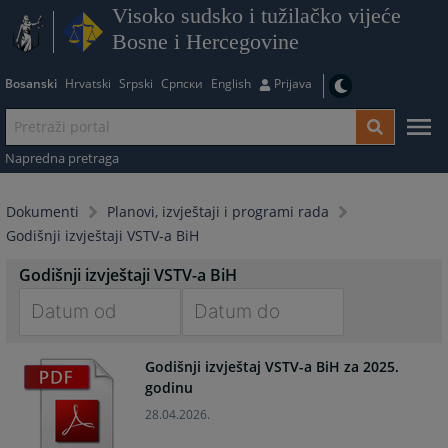
Visoko sudsko i tužilačko vijeće
Bosne i Hercegovine
Bosanski
Hrvatski
Srpski
Српски
English
Prijava
Napredna pretraga
Dokumenti
Planovi, izvještaji i programi rada
Godišnji izvještaji VSTV-a BiH
Godišnji izvještaji VSTV-a BiH
Navigate
Navigate
Godišnji izvještaj VSTV-a BiH za 2025.
forward
forward
godinu
to
to
interact
interact
28.04.2026.
with
with