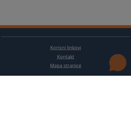
Korisni linkovi
Kontakt
Mapa stranice
Redizajn web stranice je finansirala Evropska unija. Za njen sadržaj isključivo je odgovorno
Visoko sudsko i tužilačko vijeće BiH i ona ne odražava nužno stavove Evropske unije.