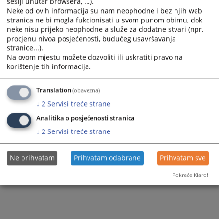
pravosudnim institucijama za 2024. godinu
sesiji unutar browsera, ...).
Neke od ovih informacija su nam neophodne i bez njih web
Prikazana vijest je na
:
Bosanski jezik
stranica ne bi mogla fukcionisati u svom punom obimu, dok
neke nisu prijeko neophodne a služe za dodatne stvari (npr.
196
PREGLEDA
procjenu nivoa posjećenosti, budućeg usavršavanja
stranice...).
Na ovom mjestu možete dozvoliti ili uskratiti pravo na
korištenje tih informacija.
Translation
(obavezna)
↓
2
Servisi treće strane
Analitika o posjećenosti stranica
↓
2
Servisi treće strane
Ne prihvatam
Prihvatam odabrane
Prihvatam sve
Pokreće Klaro!