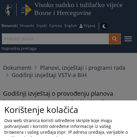
Visoko sudsko i tužilačko vijeće
Bosne i Hercegovine
Bosanski
Hrvatski
Srpski
Српски
English
Prijava
Napredna pretraga
Dokumenti
Planovi, izvještaji i programi rada
Godišnji izvještaji VSTV-a BiH
Godišnji izvještaj o provođenju planova
integrtiteta u pravosudnim institucijama za
Korištenje kolačića
2024. godinu
Ova web stranica koristi određene skripte koje mogu
02.07.2025.
pohranjivati i koristiti određene informacije iz vašeg
Godišnji izvještaj o provođenju planova integrtiteta u
browsera i vašeg uređaja (npr. IP adresa uređaja, varijable o