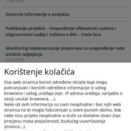
23.06.2026.
interact
interact
with
with
Osnovne informacije o projektu
the
the
calendar
calendar
and
and
Publikacije projekta - Unapređenje efikasnosti sudova i
select
select
odgovornosti sudija i tužilaca u BiH – treća faza
a
a
date.
date.
Monitoring implementacije preporuka za unapređenje rada
Press
Press
izvršnih odjeljenja
the
the
29.04.2026.
question
question
Korištenje kolačića
mark
mark
Učenje kroz praksu: Održana specijalizirana edukacija za
key
key
pripravnike iz krivične oblasti
Ova web stranica koristi određene skripte koje mogu
18.02.2026.
to
to
pohranjivati i koristiti određene informacije iz vašeg
get
get
browsera i vašeg uređaja (npr. IP adresa uređaja, varijable o
the
the
sesiji unutar browsera, ...).
Unaprjeđenje učinkovitosti ovršnih postupaka u sudovima
Neke od ovih informacija su nam neophodne i bez njih web
keyboard
keyboard
stranica ne bi mogla fukcionisati u svom punom obimu, dok
22.12.2025.
shortcuts
shortcuts
neke nisu prijeko neophodne a služe za dodatne stvari (npr.
for
for
procjenu nivoa posjećenosti, budućeg usavršavanja
Ravnatelj Švedske agencije za izvršenje i veleposlanica
changing
changing
stranice...).
Kraljevine Švedske u BiH u posjetu VSTV-u BiH: Jačanje
dates.
dates.