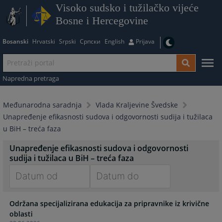
Visoko sudsko i tužilačko vijeće
Bosne i Hercegovine
Bosanski
Hrvatski
Srpski
Српски
English
Prijava
Napredna pretraga
Međunarodna saradnja
Vlada Kraljevine Švedske
Unapređenje efikasnosti sudova i odgovornosti sudija i tužilaca
u BiH – treća faza
Unapređenje efikasnosti sudova i odgovornosti
sudija i tužilaca u BiH – treća faza
Navigate
Navigate
Održana specijalizirana edukacija za pripravnike iz krivične
forward
forward
oblasti
to
to