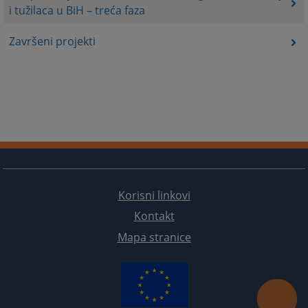
i tužilaca u BiH – treća faza
Završeni projekti
Korisni linkovi
Kontakt
Mapa stranice