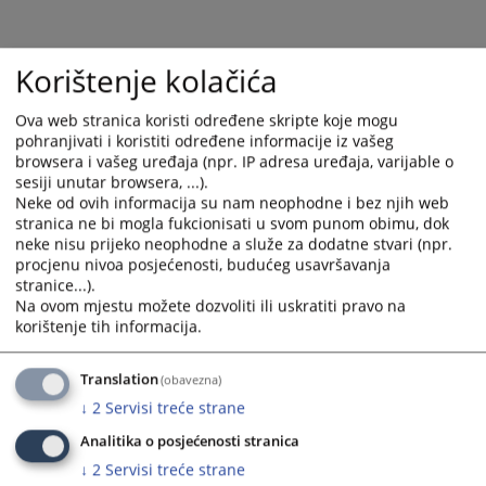
calendar
calendar
and
and
select
select
Korištenje kolačića
a
a
date.
date.
Ova web stranica koristi određene skripte koje mogu
Press
Press
pohranjivati i koristiti određene informacije iz vašeg
the
the
browsera i vašeg uređaja (npr. IP adresa uređaja, varijable o
question
question
sesiji unutar browsera, ...).
mark
mark
Neke od ovih informacija su nam neophodne i bez njih web
key
key
stranica ne bi mogla fukcionisati u svom punom obimu, dok
to
to
neke nisu prijeko neophodne a služe za dodatne stvari (npr.
procjenu nivoa posjećenosti, budućeg usavršavanja
get
get
stranice...).
the
the
Na ovom mjestu možete dozvoliti ili uskratiti pravo na
keyboard
keyboard
korištenje tih informacija.
shortcuts
shortcuts
for
for
Translation
(obavezna)
changing
changing
↓
2
Servisi treće strane
dates.
dates.
Analitika o posjećenosti stranica
↓
2
Servisi treće strane