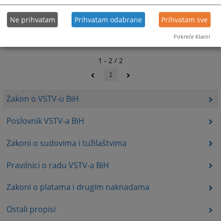
Ne prihvatam
Prihvatam odabrane
Prihvatam sve
Pokreće Klaro!
1 - 2 / 2
1
Zakon o VSTV-u BiH
Poslovnik VSTV-a BiH
Zakoni o sudovima i tužilaštvima
Pravilnici o radu VSTV-a BiH
Zakoni o platama i drugim naknadama
Ostali propisi