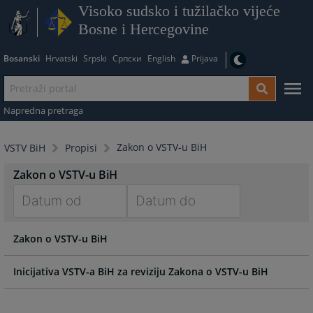
Visoko sudsko i tužilačko vijeće
Bosne i Hercegovine
Bosanski
Hrvatski
Srpski
Српски
English
Prijava
Napredna pretraga
Zakon o VSTV-u BiH
VSTV BiH
Propisi
Zakon o VSTV-u BiH
Navigate
Navigate
Zakon o VSTV-u BiH
forward
forward
to
to
interact
interact
Inicijativa VSTV-a BiH za reviziju Zakona o VSTV-u BiH
with
with
the
the