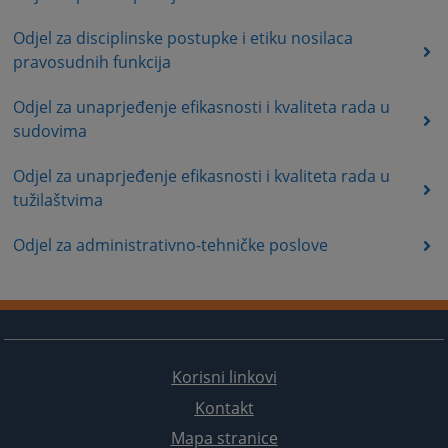
Odjel za disciplinske postupke i etiku nosilaca
pravosudnih funkcija
Odjel za unaprjeđenje efikasnosti i kvaliteta rada u
sudovima
Odjel za unaprjeđenje efikasnosti i kvaliteta rada u
tužilaštvima
Odjel za administrativno-tehničke poslove
Korisni linkovi
Kontakt
Mapa stranice