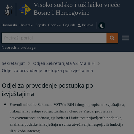
Visoko sudsko i tužilačko vijeće
Bosne i Hercegovine
Bosanski
Hrvatski
Srpski
Српски
English
Prijava
Napredna pretraga
Sekretarijat
Odjeli Sekretarijata VSTV-a BiH
Odjel za provođenje postupka po izvještajima
Odjel za provođenje postupka po
izvještajima
Provodi odredbe Zakona o VSTV-u BiH i drugih propisa o izvještajima,
prikuplja izvještaje sudij
a, tužilaca i članova Vijeća, provjerava
pravovremenost, tačnost, cjelovitost i istinitost prijavljenih podataka,
analizira podatke iz izvještaja u svrhu utvrđivanja nespojivih funkcija
ili sukoba interesa;