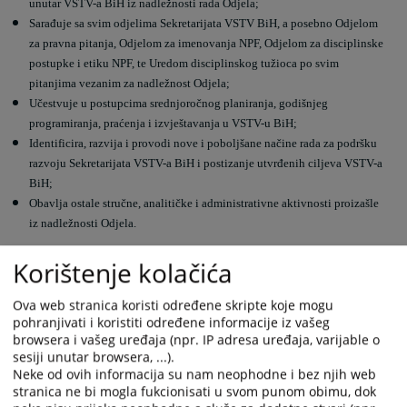
unutar VSTV-a BiH iz nadležnosti rada Odjela;
Sarađuje sa svim odjelima Sekretarijata VSTV BiH, a posebno Odjelom
za pravna pitanja, Odjelom za imenovanja NPF, Odjelom za disciplinske
postupke i etiku NPF, te Uredom disciplinskog tužioca po svim
pitanjima vezanim za nadležnost Odjela;
Učestvuje u postupcima srednjoročnog planiranja, godišnjeg
programiranja, praćenja i izvještavanja u VSTV-u BiH;
Identificira, razvija i provodi nove i poboljšane načine rada za podršku
razvoju Sekretarijata VSTV-a BiH i postizanje utvrđenih ciljeva VSTV-a
BiH;
Obavlja ostale stručne, analitičke i administrativne aktivnosti proizašle
iz nadležnosti Odjela.
Korištenje kolačića
2743
PREGLEDA
Ova web stranica koristi određene skripte koje mogu
pohranjivati i koristiti određene informacije iz vašeg
browsera i vašeg uređaja (npr. IP adresa uređaja, varijable o
sesiji unutar browsera, ...).
Neke od ovih informacija su nam neophodne i bez njih web
Prateći dokumenti
stranica ne bi mogla fukcionisati u svom punom obimu, dok