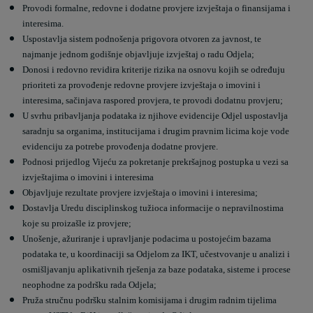
Provodi formalne, redovne i dodatne provjere izvještaja o finansijama i
interesima.
Uspostavlja sistem podnošenja prigovora otvoren za javnost, te
najmanje jednom godišnje objavljuje izvještaj o radu Odjela;
Donosi i redovno revidira kriterije rizika na osnovu kojih se određuju
prioriteti za provođenje redovne provjere izvještaja o imovini i
interesima, sačinjava raspored provjera, te provodi dodatnu provjeru;
U svrhu pribavljanja podataka iz njihove evidencije Odjel uspostavlja
saradnju sa organima, institucijama i drugim pravnim licima koje vode
evidenciju za potrebe provođenja dodatne provjere.
Podnosi prijedlog Vijeću za pokretanje prekršajnog postupka u vezi sa
izvještajima o imovini i interesima
Objavljuje rezultate provjere izvještaja o imovini i interesima;
Dostavlja Uredu disciplinskog tužioca informacije o nepravilnostima
koje su proizašle iz provjere;
Unošenje, ažuriranje i upravljanje podacima u postojećim bazama
podataka te, u koordinaciji sa Odjelom za IKT, učestvovanje u analizi i
osmišljavanju aplikativnih rješenja za baze podataka, sisteme i procese
neophodne za podršku rada Odjela;
Pruža stručnu podršku stalnim komisijama i drugim radnim tijelima