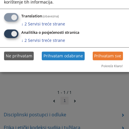
korištenje tih informacija.
Translation
(obavezna)
↓
2
Servisi treće strane
Analitika o posjećenosti stranica
↓
2
Servisi treće strane
Ne prihvatam
Prihvatam odabrane
Prihvatam sve
Pokreće Klaro!
1 - 1 / 1
1
Disciplinski postupci i odluke
Etika i etički kodeksi sudija i tužilaca