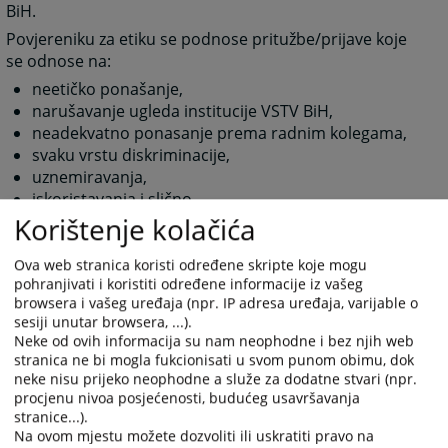
BiH.
Povjereniku za etiku se podnose pritužbe/prijave koje
se odnose na:
neetičko ponašanje,
narušavanje ugleda institucije VSTV BiH,
neadekvatno ponasanje prema radnim kolegama,
svaku vrstu diskriminacije,
uznemiravanja,
iskoristavanja i slično.
Korištenje kolačića
1313
PREGLEDA
Ova web stranica koristi određene skripte koje mogu
pohranjivati i koristiti određene informacije iz vašeg
browsera i vašeg uređaja (npr. IP adresa uređaja, varijable o
sesiji unutar browsera, ...).
Neke od ovih informacija su nam neophodne i bez njih web
stranica ne bi mogla fukcionisati u svom punom obimu, dok
neke nisu prijeko neophodne a služe za dodatne stvari (npr.
Prateći dokumenti
procjenu nivoa posjećenosti, budućeg usavršavanja
stranice...).
Procedure o načinu rada povjerenika za etiku
Na ovom mjestu možete dozvoliti ili uskratiti pravo na
Obrazac za prijavu