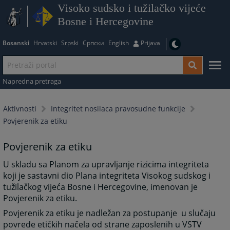
Visoko sudsko i tužilačko vijeće
Bosne i Hercegovine
Bosanski
Hrvatski
Srpski
Српски
English
Prijava
Napredna pretraga
Aktivnosti
Integritet nosilaca pravosudne funkcije
Povjerenik za etiku
Povjerenik za etiku
U skladu sa Planom za upravljanje rizicima integriteta
koji je sastavni dio Plana integriteta Visokog sudskog i
tužilačkog vijeća Bosne i Hercegovine, imenovan je
Povjerenik za etiku.
Povjerenik za etiku je nadležan za postupanje u slučaju
povrede etičkih načela od strane zaposlenih u VSTV