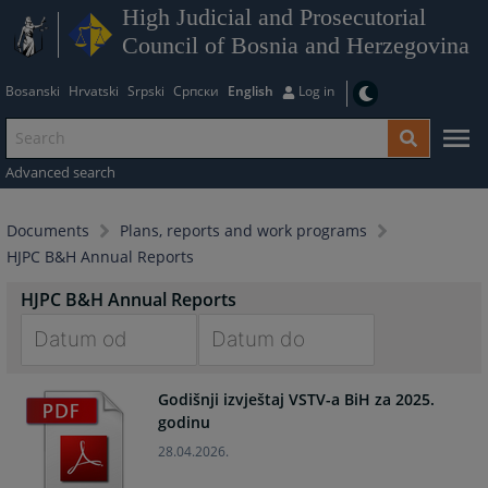
High Judicial and Prosecutorial
Council of Bosnia and Herzegovina
Bosanski
Hrvatski
Srpski
Српски
English
Log in
Advanced search
Documents
Plans, reports and work programs
HJPC B&H Annual Reports
HJPC B&H Annual Reports
Navigate
Navigate
Godišnji izvještaj VSTV-a BiH za 2025.
forward
forward
godinu
to
to
interact
interact
28.04.2026.
with
with