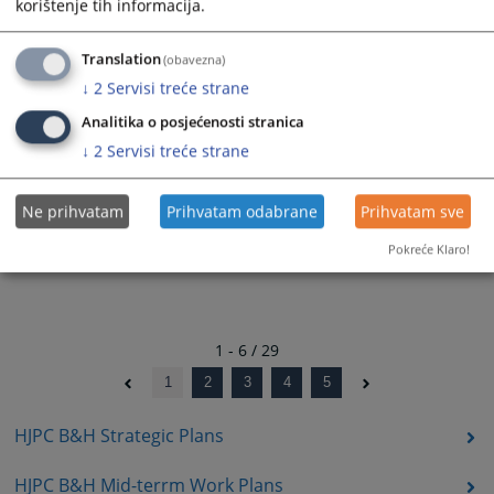
29.04.2024.
korištenje tih informacija.
Translation
(obavezna)
↓
2
Servisi treće strane
Godišnji izvještaj o provođenju planova
Analitika o posjećenosti stranica
integriteta u pravosudnim institucijama
↓
2
Servisi treće strane
za 2022. godinu
19.09.2023.
Ne prihvatam
Prihvatam odabrane
Prihvatam sve
Pokreće Klaro!
1 - 6 / 29
1
2
3
4
5
HJPC B&H Strategic Plans
HJPC B&H Mid-terrm Work Plans