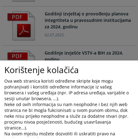
the
the
calendar
calendar
Godišnji izvještaj o provođenju planova
and
and
integrtiteta u pravosudnim institucijama
select
select
za 2024. godinu
a
a
02.07.2025.
date.
date.
Press
Press
the
the
Godišnje izvješće VSTV-a BiH za 2024.
question
question
godinu
mark
mark
Korištenje kolačića
30.04.2025.
key
key
to
to
Ova web stranica koristi određene skripte koje mogu
get
get
pohranjivati i koristiti određene informacije iz vašeg
the
the
Godišnji izvještaj o provođenju planova
browsera i vašeg uređaja (npr. IP adresa uređaja, varijable o
keyboard
keyboard
integrtiteta u pravosudnim institucijama
sesiji unutar browsera, ...).
shortcuts
shortcuts
Neke od ovih informacija su nam neophodne i bez njih web
za 2023. godinu
stranica ne bi mogla fukcionisati u svom punom obimu, dok
for
for
17.06.2024.
neke nisu prijeko neophodne a služe za dodatne stvari (npr.
changing
changing
procjenu nivoa posjećenosti, budućeg usavršavanja
dates.
dates.
stranice...).
HJPC 2023 ANNUAL REPORT
Na ovom mjestu možete dozvoliti ili uskratiti pravo na