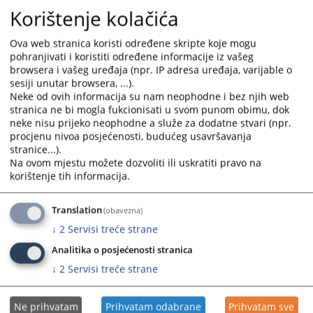
which ensures the rule of law in BiH, is also outlined in
Korištenje kolačića
the BiH Justice Sector Reform Strategy.
Ova web stranica koristi određene skripte koje mogu
2890
VIEWS
pohranjivati i koristiti određene informacije iz vašeg
browsera i vašeg uređaja (npr. IP adresa uređaja, varijable o
sesiji unutar browsera, ...).
Neke od ovih informacija su nam neophodne i bez njih web
stranica ne bi mogla fukcionisati u svom punom obimu, dok
neke nisu prijeko neophodne a služe za dodatne stvari (npr.
procjenu nivoa posjećenosti, budućeg usavršavanja
stranice...).
Na ovom mjestu možete dozvoliti ili uskratiti pravo na
korištenje tih informacija.
Translation
(obavezna)
↓
2
Servisi treće strane
Analitika o posjećenosti stranica
↓
2
Servisi treće strane
Ne prihvatam
Prihvatam odabrane
Prihvatam sve