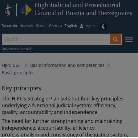
High Judicial and Prosecutorial
Council of Bosnia and Herzegovina
Bosanski
Hrvatski
Srpski
Српски
English
Log in
Advanced search
HJPC B&H
Basic information and competences
Basic principles
Key principles
The HJPC’s Strategic Plan sets out four key principles
underlying a functional judicial system: efficiency,
quality, accountability and independence.
The need for further strengthening and maintaining
independence, accountability, efficiency,
professionalism and consistency of the justice system,